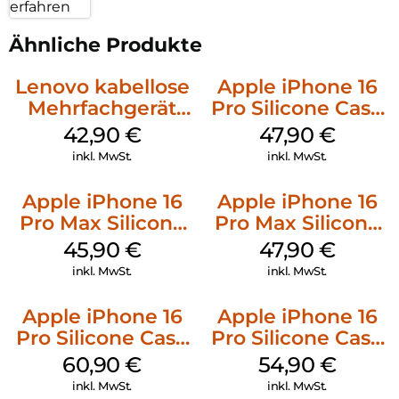
erfahren
Ähnliche Produkte
Lenovo kabellose
Apple iPhone 16
Mehrfachgerät
Pro Silicone Case
Luna Grey
MagSafe Denim
42,90
€
47,90
€
inkl. MwSt.
inkl. MwSt.
Apple iPhone 16
Apple iPhone 16
Pro Max Silicone
Pro Max Silicone
Case MagSafe
Case MagSafe
45,90
€
47,90
€
Ultramarine
Black
inkl. MwSt.
inkl. MwSt.
Apple iPhone 16
Apple iPhone 16
Pro Silicone Case
Pro Silicone Case
MagSafe Stone
MagSafe Black
60,90
€
54,90
€
Gray
inkl. MwSt.
inkl. MwSt.