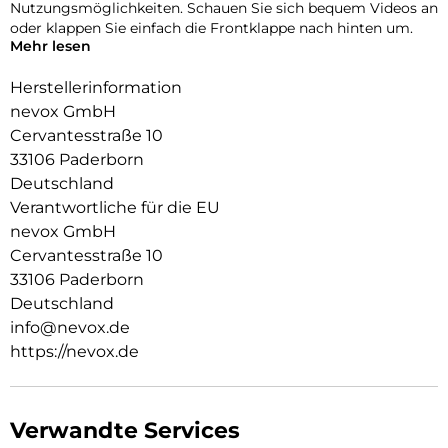
Nutzungsmöglichkeiten. Schauen Sie sich bequem Videos an
oder klappen Sie einfach die Frontklappe nach hinten um.
Mehr lesen
Durch die 2 unsichtbar integrierten Magneten wird die
Bedienung kinderleicht und die Schutzhülle öffnet sich nicht
Herstellerinformation
ungewollt.
nevox GmbH
Cervantesstraße 10
Beim Umklappen der Frontklappe wird diese ebenfalls durch
die Magneten auf der Rückseite fixiert, somit ist ein
33106 Paderborn
bequemes Telefonieren und Bedienen sichergestellt.
Deutschland
Verantwortliche für die EU
nevox GmbH
Cervantesstraße 10
33106 Paderborn
Deutschland
info@nevox.de
https://nevox.de
Verwandte Services