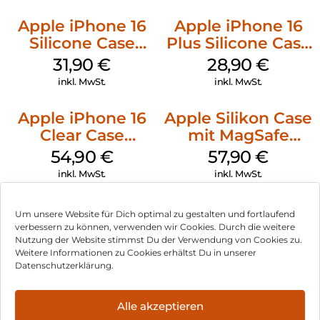
Apple iPhone 16
Apple iPhone 16
Silicone Case
Plus Silicone Case
MagSafe Fuchsia
MagSafe Black
31,90
€
28,90
€
inkl. MwSt.
inkl. MwSt.
Apple iPhone 16
Apple Silikon Case
Clear Case
mit MagSafe
MagSafe
iPhone 14 Pro
54,90
€
57,90
€
Transparent
(PRODUCT)RED
inkl. MwSt.
inkl. MwSt.
Um unsere Website für Dich optimal zu gestalten und fortlaufend
verbessern zu können, verwenden wir Cookies. Durch die weitere
Nutzung der Website stimmst Du der Verwendung von Cookies zu.
Impressum
Weitere Informationen zu Cookies erhältst Du in unserer
Datenschutzerklärung.
AGB
Datenschutz
Alle akzeptieren