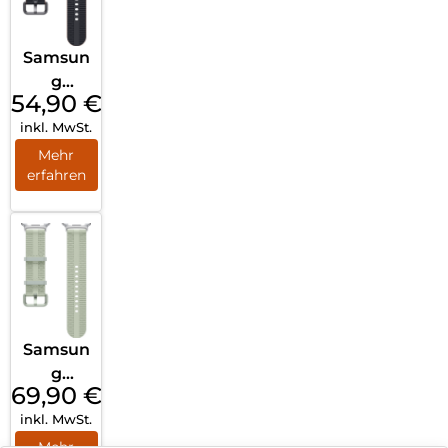
Samsun
g
54,90
€
Athleisu
inkl. MwSt.
re Band
(S/M)
Mehr
erfahren
Galaxy
Watch8/
Watch8
Classic
Graphit
e
Samsun
g
69,90
€
Athleisu
inkl. MwSt.
re Band
(S/M)
Mehr