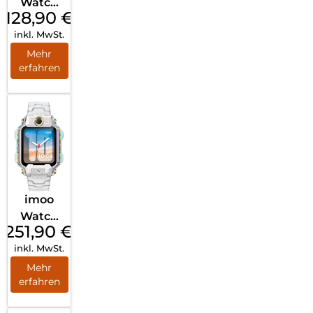
Watch
128,90
€
Phone
inkl. MwSt.
Z3 Rosa
Mehr
erfahren
imoo
Watch
251,90
€
Phone
inkl. MwSt.
X10
Weiß
Mehr
erfahren