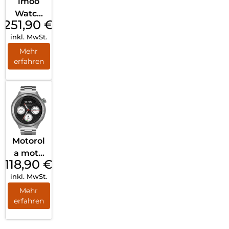
imoo
Watch
251,90
€
Phone
inkl. MwSt.
X10
Rosa
Mehr
erfahren
Motorol
a moto
118,90
€
watch
inkl. MwSt.
Matte
Silver
Mehr
erfahren