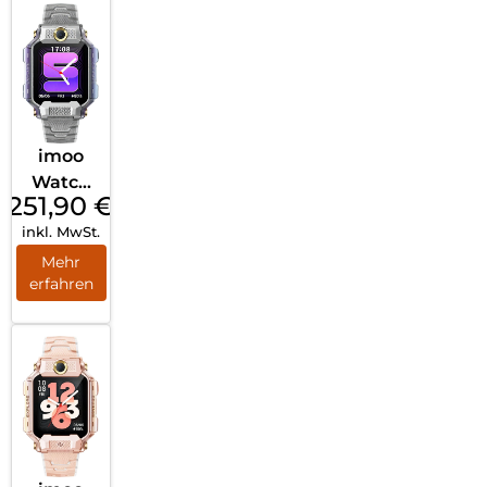
imoo
Watch
251,90
€
Phone
inkl. MwSt.
X10
Silber
Mehr
erfahren