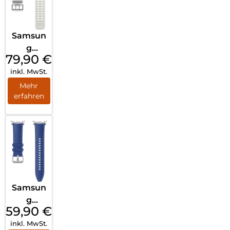
Samsun
g
79,90
€
Marine
inkl. MwSt.
Band
White
Mehr
erfahren
Samsun
g
59,90
€
Hybrid
inkl. MwSt.
Band