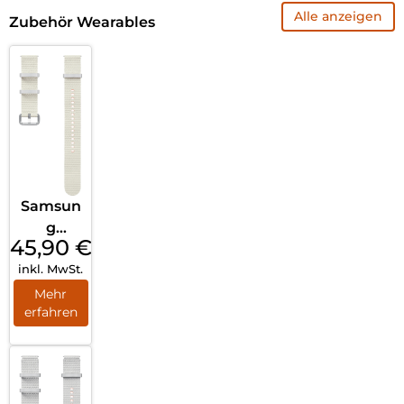
Alle anzeigen
Zubehör Wearables
Samsun
g
45,90
€
Athleisu
inkl. MwSt.
re Band
S/M
Mehr
erfahren
Galaxy
Watch7
Cream