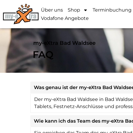
Über uns
Shop
Terminbuchung
Vodafone Angebote
my-eXtra Bad Waldsee
FAQ
Was genau ist der my-eXtra Bad Waldse
Der my-eXtra Bad Waldsee in Bad Waldsee 
Tablets, Festnetz-Anschlüsse und profess
Wie kann ich das Team des my-eXtra Ba
Sie erreichen das Team des my-eXtra Bad 