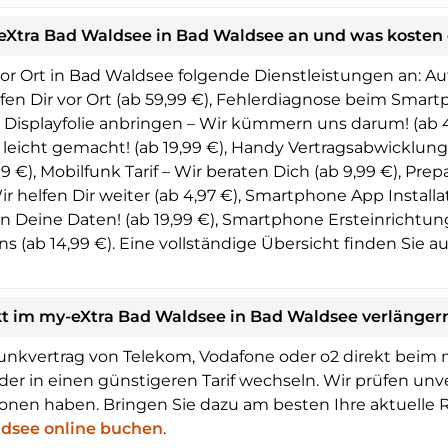
eXtra Bad Waldsee in Bad Waldsee an und was kosten 
r Ort in Bad Waldsee folgende Dienstleistungen an: Auf
lfen Dir vor Ort (ab 59,99 €), Fehlerdiagnose beim Smart
ndy Displayfolie anbringen – Wir kümmern uns darum! (ab 
 leicht gemacht! (ab 19,99 €), Handy Vertragsabwicklung
 €), Mobilfunk Tarif – Wir beraten Dich (ab 9,99 €), Pre
Wir helfen Dir weiter (ab 4,97 €), Smartphone App Installa
Deine Daten! (ab 19,99 €), Smartphone Ersteinrichtung –
ab 14,99 €). Eine vollständige Übersicht finden Sie a
kt im my-eXtra Bad Waldsee in Bad Waldsee verlänger
unkvertrag von Telekom, Vodafone oder o2 direkt beim 
der in einen günstigeren Tarif wechseln. Wir prüfen unv
onen haben. Bringen Sie dazu am besten Ihre aktuelle 
ldsee online buchen
.