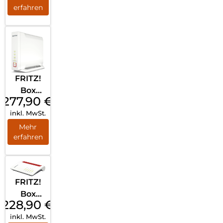
erfahren
FRITZ!
Box
277,90
€
4060
inkl. MwSt.
(Tarifver
marktu
Mehr
erfahren
ng)
Weiß
FRITZ!
Box
228,90
€
5530
inkl. MwSt.
Glasfase