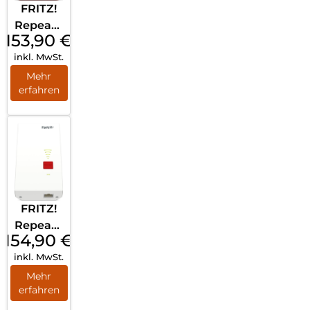
FRITZ!
Repeate
153,90
€
r 1610
inkl. MwSt.
Outdoor
Weiß
Mehr
erfahren
FRITZ!
Repeate
154,90
€
r 2700
inkl. MwSt.
(für
Tarifver
Mehr
erfahren
marktu
ng)