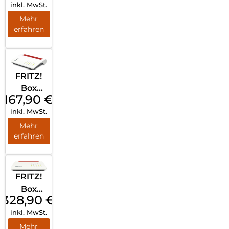
inkl. MwSt.
LTE
Weiß
Mehr
erfahren
FRITZ!
Box
167,90
€
7530 AX
inkl. MwSt.
(Tarifver
marktu
Mehr
erfahren
ng)
Weiß
FRITZ!
Box
328,90
€
7590 AX
inkl. MwSt.
Weiß
Mehr