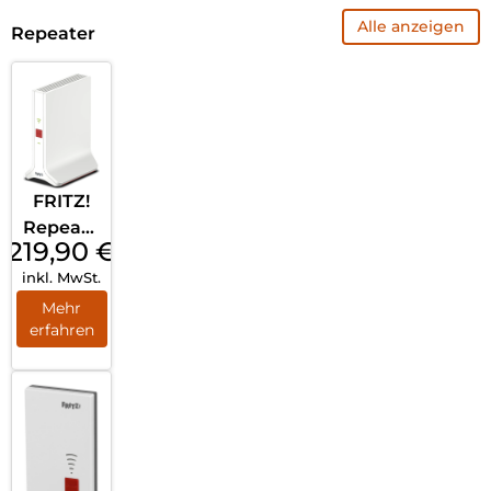
Alle anzeigen
Repeater
FRITZ!
Repeate
219,90
€
r 3000
inkl. MwSt.
AX Weiß
Mehr
erfahren