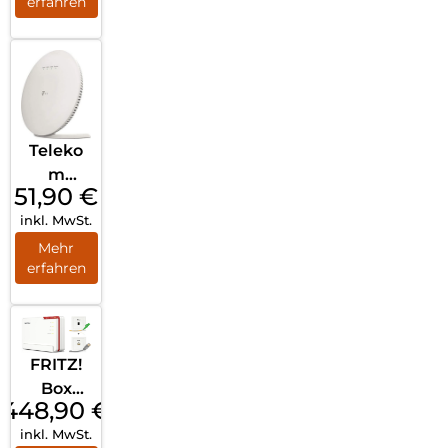
erfahren
Teleko
m
51,90
€
Speed
inkl. MwSt.
Home
WiFi
Mehr
erfahren
Solo
refurbis
hed
Weiß
FRITZ!
Box
448,90
€
5690
inkl. MwSt.
Pro