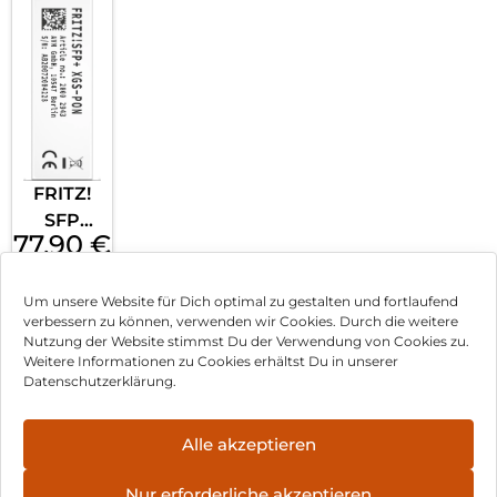
FRITZ!
SFP
77,90
€
XGS-
inkl. MwSt.
PON
Silber
Mehr
Um unsere Website für Dich optimal zu gestalten und fortlaufend
verbessern zu können, verwenden wir Cookies. Durch die weitere
erfahren
Nutzung der Website stimmst Du der Verwendung von Cookies zu.
Weitere Informationen zu Cookies erhältst Du in unserer
Datenschutzerklärung.
Impressum
Alle akzeptieren
Können wir Dir behilflich sein?
AGB
Datenschutz
Nur erforderliche akzeptieren