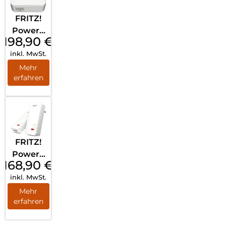
FRITZ!
Powerli
198,90
€
ne 1260
inkl. MwSt.
WLAN
Set
Mehr
erfahren
Weiß
FRITZ!
Powerli
168,90
€
ne 1240
inkl. MwSt.
AX
WLAN
Mehr
erfahren
Set
Weiß