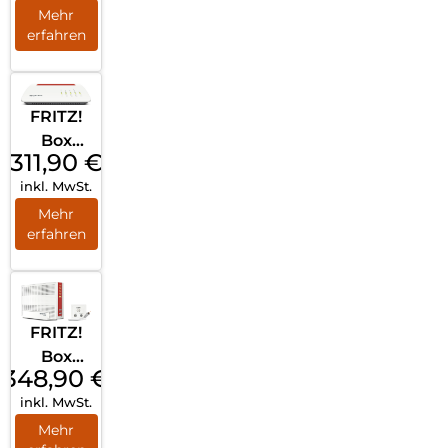
r Weiß
Mehr
erfahren
FRITZ!
Box
311,90
€
5590
inkl. MwSt.
Fiber
Weiß
Mehr
erfahren
FRITZ!
Box
348,90
€
6690
inkl. MwSt.
Kabel
Weiß
Mehr