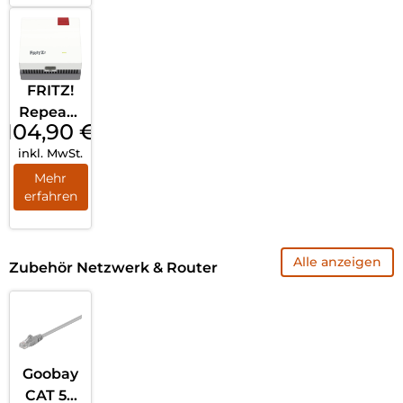
Weiß
FRITZ!
Repeate
104,90
€
r 1200
inkl. MwSt.
AX Weiß
Mehr
erfahren
Alle anzeigen
Zubehör Netzwerk & Router
Goobay
CAT 5e