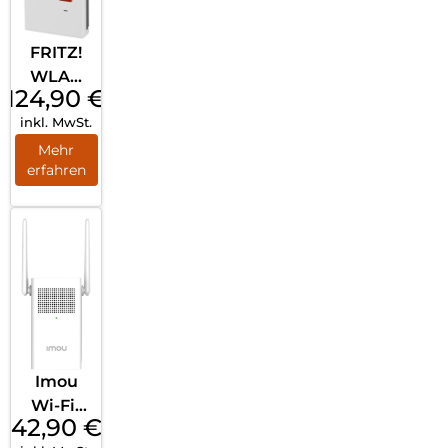
FRITZ!
WLAN
124,90
€
Repeate
inkl. MwSt.
r 2400
Weiß
Mehr
erfahren
Imou
Wi-Fi-
42,90
€
Verstärk