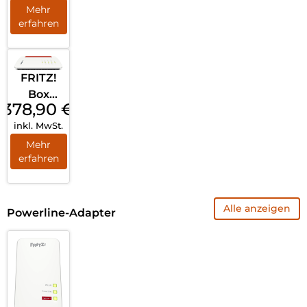
Weiß
Mehr
erfahren
FRITZ!
Box
378,90
€
7690
inkl. MwSt.
Weiß
Mehr
erfahren
Alle anzeigen
Powerline-Adapter