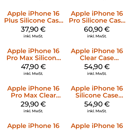
Apple iPhone 16
Apple iPhone 16
Plus Silicone Case
Pro Silicone Case
MagSafe Lake
MagSafe Stone
37,90
€
60,90
€
Green
Gray
inkl. MwSt.
inkl. MwSt.
Apple iPhone 16
Apple iPhone 16
Pro Max Silicone
Clear Case
Case MagSafe
MagSafe
47,90
€
54,90
€
Black
Transparent
inkl. MwSt.
inkl. MwSt.
Apple iPhone 16
Apple iPhone 16
Pro Max Clear
Silicone Case
Case MagSafe
MagSafe Lake
29,90
€
54,90
€
Transparent
Green
inkl. MwSt.
inkl. MwSt.
Apple iPhone 16
Apple iPhone 16