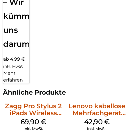
– Wir
kümmern
uns
darum!
ab 4,99 €
inkl. MwSt.
Mehr
erfahren
Ähnliche Produkte
Zagg Pro Stylus 2
Lenovo kabellose
iPads Wireless
Mehrfachgerät
Charging Grau
Luna Grey
69,90
€
42,90
€
inkl. MwSt.
inkl. MwSt.