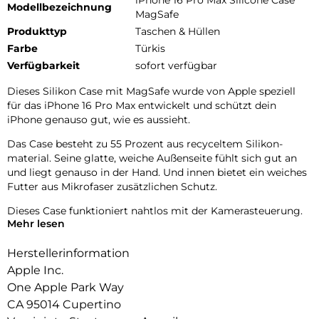
iPhone 16 Pro Max Silicone Case
Modellbezeichnung
MagSafe
Produkttyp
Taschen & Hüllen
Farbe
Türkis
Verfügbarkeit
sofort verfügbar
Dieses Silikon Case mit MagSafe wurde von Apple speziell
für das iPhone 16 Pro Max entwickelt und schützt dein
iPhone genauso gut, wie es aussieht.
Das Case besteht zu 55 Prozent aus recyceltem Silikon­
material. Seine glatte, weiche Außenseite fühlt sich gut an
und liegt genauso in der Hand. Und innen bietet ein weiches
Futter aus Mikrofaser zusätzlichen Schutz.
Dieses Case funktioniert nahtlos mit der Kamera­steuerung.
Mehr lesen
Es hat eine Saphir­kappe mit einer leitenden Schicht, die die
Bewegungen deines Fingers auf dem Case zur Kamera­
Herstellerinformation
steuerung erkennen kann.
Apple Inc.
Mit integrierten Magneten, die sich perfekt am iPhone 16 Pro
One Apple Park Way
Max ausrichten, hält das Case ganz einfach und sorgt für
CA 95014 Cupertino
schnelleres kabelloses Laden. Lass dein iPhone beim Laden