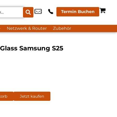
Termin Buchen
e
Netzwerk & Router
Zubehör
 Glass Samsung S25
korb
Jetzt kaufen