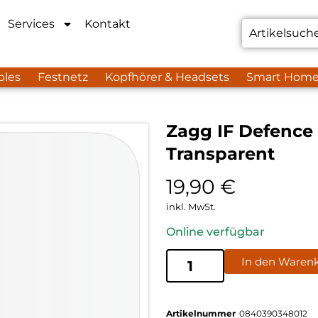
Services
Kontakt
bles
Festnetz
Kopfhörer & Headsets
Smart Hom
Zagg IF Defence
Transparent
19,90
€
inkl. MwSt.
Online verfügbar
In den Waren
Artikelnummer
0840390348012