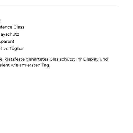
g
efence Glass
layschutz
sparent
rt verfügbar
ke, kratzfeste gehärtetes Glas schützt Ihr Display und
ssieht wie am ersten Tag.