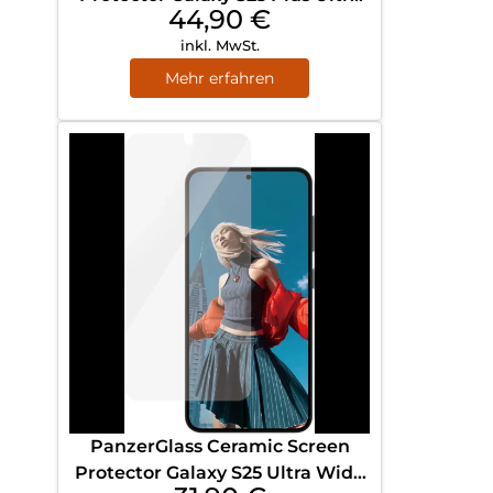
44,90
€
Wide Fit Transparent
inkl. MwSt.
Mehr erfahren
PanzerGlass Ceramic Screen
Protector Galaxy S25 Ultra Wide