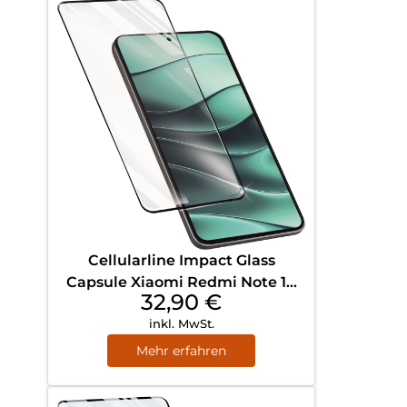
Cellularline Impact Glass
Capsule Xiaomi Redmi Note 14
32,90
€
5G Transparent
inkl. MwSt.
Mehr erfahren