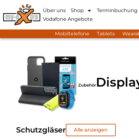
Über uns
Shop
Terminbuchung
Vodafone Angebote
Mobiltelefone
Tablets
Weara
Displa
Zubehör
Schutzgläser
Alle anzeigen