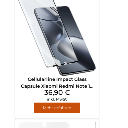
Cellularline Impact Glass
Capsule Xiaomi Redmi Note 14
36,90
€
Pro 5G / 14 Pro+ 5G Transparent
inkl. MwSt.
Mehr erfahren