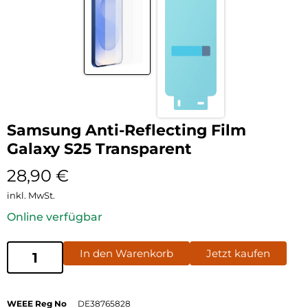
Samsung Anti-Reflecting Film
Galaxy S25 Transparent
28,90
€
inkl. MwSt.
Online verfügbar
In den Warenkorb
Jetzt kaufen
WEEE Reg No
DE38765828