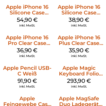
Apple iPhone 16
Apple iPhone 16
Silicone Case
Silicone Case
MagSafe Black
MagSafe
54,90
€
38,90
€
Ultramarine
inkl. MwSt.
inkl. MwSt.
Apple iPhone 16
Apple iPhone 16
Pro Clear Case
Plus Clear Case
MagSafe
MagSafe
36,90
€
35,90
€
Transparent
Transparent
inkl. MwSt.
inkl. MwSt.
Apple Pencil USB-
Apple Magic
C Weiß
Keyboard Folio
iPad 10.9″ (10.Gen.)
91,90
€
293,90
€
Weiß
inkl. MwSt.
inkl. MwSt.
Apple
Apple MagSafe
Feingewebe Case
Duo Ladegerät