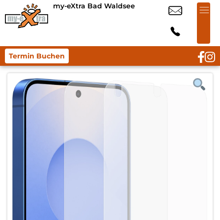
my-eXtra Bad Waldsee
Termin Buchen