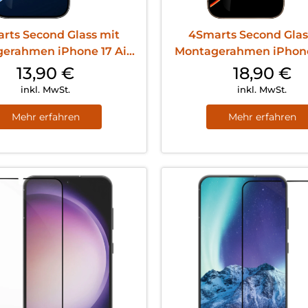
rts Second Glass mit
4Smarts Second Glas
erahmen iPhone 17 Air
Montagerahmen iPhone
Transparent
Transparent
13,90
€
18,90
€
inkl. MwSt.
inkl. MwSt.
Mehr erfahren
Mehr erfahren