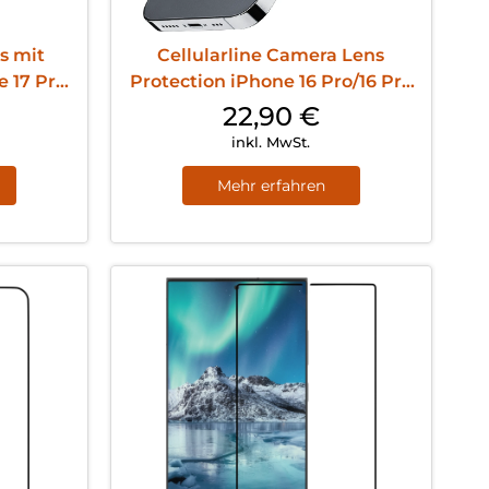
s mit
Cellularline Camera Lens
 17 Pro
Protection iPhone 16 Pro/16 Pro
Max Clear
22,90
€
inkl. MwSt.
Mehr erfahren