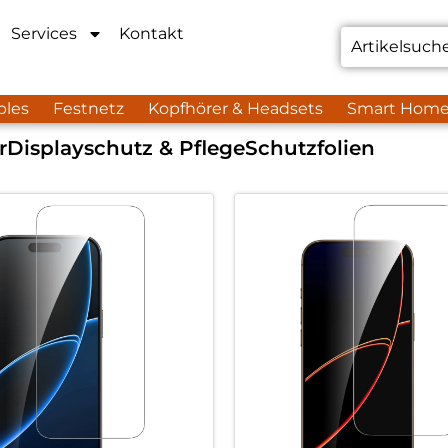
Services
Kontakt
bles
Festnetz
Kopfhörer & Headsets
Smart Hom
r
Displayschutz & Pflege
Schutzfolien