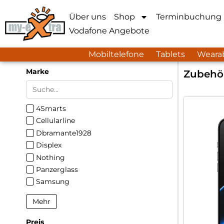
Über uns
Shop
Terminbuchung
Vodafone Angebote
Mobiltelefone
Tablets
Weara
Marke
Zubehö
4Smarts
Cellularline
Dbramante1928
Displex
Nothing
Panzerglass
Samsung
Mehr
Preis