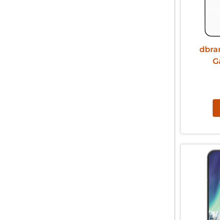
dbra
G