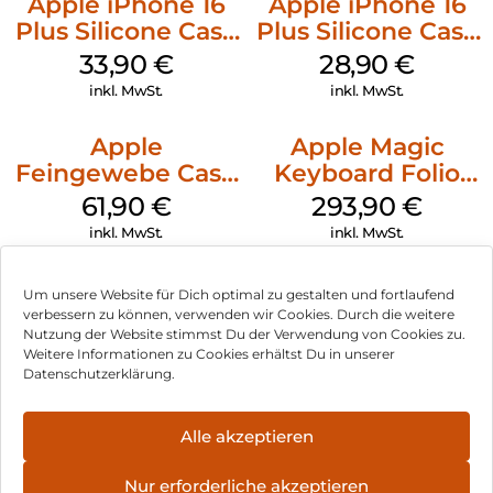
Apple iPhone 16
Apple iPhone 16
Plus Silicone Case
Plus Silicone Case
MagSafe Lake
MagSafe Black
33,90
€
28,90
€
Green
inkl. MwSt.
inkl. MwSt.
Apple
Apple Magic
Feingewebe Case
Keyboard Folio
iPhone 15 Pro
iPad 10.9″ (10.Gen.)
61,90
€
293,90
€
MagSafe Schwarz
Weiß
inkl. MwSt.
inkl. MwSt.
Um unsere Website für Dich optimal zu gestalten und fortlaufend
verbessern zu können, verwenden wir Cookies. Durch die weitere
Nutzung der Website stimmst Du der Verwendung von Cookies zu.
Impressum
Weitere Informationen zu Cookies erhältst Du in unserer
Datenschutzerklärung.
AGB
Datenschutz
Alle akzeptieren
Vertrag widerrufen
Nur erforderliche akzeptieren