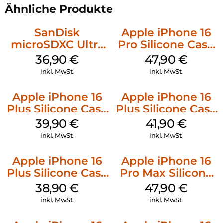
Ähnliche Produkte
SanDisk
Apple iPhone 16
microSDXC Ultra
Pro Silicone Case
128 GB + Adapter
MagSafe Denim
36,90
€
47,90
€
Mobile
inkl. MwSt.
inkl. MwSt.
Apple iPhone 16
Apple iPhone 16
Plus Silicone Case
Plus Silicone Case
MagSafe Plum
MagSafe Stone
39,90
€
41,90
€
Gray
inkl. MwSt.
inkl. MwSt.
Apple iPhone 16
Apple iPhone 16
Plus Silicone Case
Pro Max Silicone
MagSafe Denim
Case MagSafe
38,90
€
47,90
€
Black
inkl. MwSt.
inkl. MwSt.