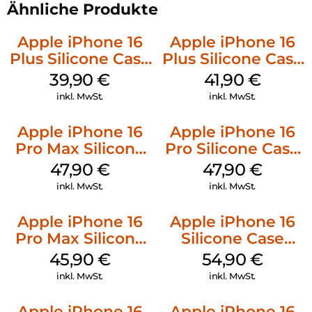
Ähnliche Produkte
Apple iPhone 16
Apple iPhone 16
Plus Silicone Case
Plus Silicone Case
MagSafe Plum
MagSafe Stone
39,90
€
41,90
€
Gray
inkl. MwSt.
inkl. MwSt.
Apple iPhone 16
Apple iPhone 16
Pro Max Silicone
Pro Silicone Case
Case MagSafe
MagSafe Denim
47,90
€
47,90
€
Black
inkl. MwSt.
inkl. MwSt.
Apple iPhone 16
Apple iPhone 16
Pro Max Silicone
Silicone Case
Case MagSafe
MagSafe Lake
45,90
€
54,90
€
Ultramarine
Green
inkl. MwSt.
inkl. MwSt.
Apple iPhone 16
Apple iPhone 16