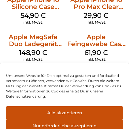
Silicone Case
Pro Max Clear
MagSafe Black
Case MagSafe
54,90
€
29,90
€
Transparent
inkl. MwSt.
inkl. MwSt.
Apple MagSafe
Apple
Duo Ladegerät
Feingewebe Case
Weiß
iPhone 15 Pro
148,90
€
61,90
€
MagSafe Schwarz
inkl. MwSt.
inkl. MwSt.
Um unsere Website für Dich optimal zu gestalten und fortlaufend
verbessern zu können, verwenden wir Cookies. Durch die weitere
Nutzung der Website stimmst Du der Verwendung von Cookies zu.
Impressum
Weitere Informationen zu Cookies erhältst Du in unserer
Datenschutzerklärung.
AGB
Datenschutz
Alle akzeptieren
Vertrag widerrufen
Nur erforderliche akzeptieren