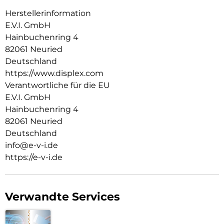
Einfache, blasenfreie Montage mit dem mitgelieferten EASY-
Herstellerinformation
ON Sticker.
E.V.I. GmbH
Unzerbrechlich durch perfekten Material-Mix: verbindet die
Hainbuchenring 4
Oberflächenhärte von Glas mit der Flexibilität von
82061 Neuried
Kunststoff.
Deutschland
Kratzer-resistent: Die flexible Schutzfolie mit Glas-
https://www.displex.com
Beschichtung (Oberflächenhärte 9H) schützt das Display
Verantwortliche für die EU
wirkungsvoll vor Kratzern.
E.V.I. GmbH
Maximale Transparenz (>92%) und Farbtreue [Ultra-HD-
Hainbuchenring 4
Qualität]. Unsichtbar und ultra-dünn (0,3mm).
82061 Neuried
Schmutzabweisend: High-Tech Anti-Fingerprint Coating für
Deutschland
weniger Verschmutzung, beste Touch-Funktion.
info@e-v-i.de
https://e-v-i.de
Verwandte Services