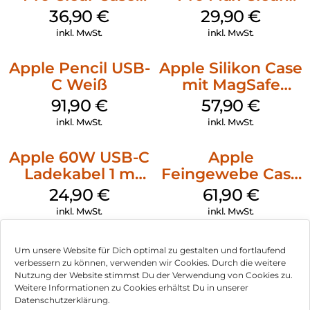
MagSafe
Case MagSafe
36,90
€
29,90
€
Transparent
Transparent
inkl. MwSt.
inkl. MwSt.
Apple Pencil USB-
Apple Silikon Case
C Weiß
mit MagSafe
iPhone 14 Pro
91,90
€
57,90
€
(PRODUCT)RED
inkl. MwSt.
inkl. MwSt.
Apple 60W USB-C
Apple
Ladekabel 1 m
Feingewebe Case
Weiß
iPhone 15 Pro
24,90
€
61,90
€
MagSafe Schwarz
inkl. MwSt.
inkl. MwSt.
Um unsere Website für Dich optimal zu gestalten und fortlaufend
verbessern zu können, verwenden wir Cookies. Durch die weitere
Nutzung der Website stimmst Du der Verwendung von Cookies zu.
Impressum
Weitere Informationen zu Cookies erhältst Du in unserer
Datenschutzerklärung.