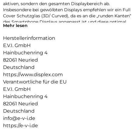
aktiven, sondern den gesamten Displaybereich ab.
Insbesondere bei gewölbten Displays empfehlen wir ein Full
Cover Schutzglas (3D/ Curved), da es an die „runden Kanten“
des Smartphone Displays angepasst ist und diese optimal
Mehr lesen
schützt. Das bedeutet maximalen Schutz, optimale
Displaynutzung, ohne störende Kanten.
Herstellerinformation
Glas- und Kantenhärte
E.V.I. GmbH
Das Displex Panzerglas hat einen Härtegrad von 10H und ist
Hainbuchenring 4
damit nicht nur kratz-, bruch-, und stoßfester als
82061 Neuried
vergleichbare Markenprodukte, sondern übertrifft sogar
Deutschland
hochwertiges Saphirglas (9H), das bei Luxusuhren eingesetzt
https://www.displex.com
wird. Die Kanten, die bruch- und stoßanfälligste Zone des
Smartphones und Schutzglases, sind spezialgehärtet, durch
Verantwortliche für die EU
eine mehrfache Polierung abgerundet und mit einer Schock-
E.V.I. GmbH
absorbierenden Kante (bei Full Cover Schutzgläsern)
Hainbuchenring 4
veredelt. Durch dieses aufwendige Produktionsverfahren
82061 Neuried
wird das Schutzglas extrem widerstandsfähig gegen
Deutschland
Schläge, Stöße und Bruch und ist zugleich besonders
angenehm bei der Nutzung.
info@e-v-i.de
https://e-v-i.de
Hüllenfreundlich
Unser Displex Schutzglas wird bis auf 5/100 mm genau auf