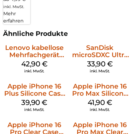
inkl. MwSt.
Mehr
erfahren
Ähnliche Produkte
Lenovo kabellose
SanDisk
Mehrfachgerät
microSDXC Ultra
Luna Grey
128 GB + Adapter
42,90
€
33,90
€
Mobile
inkl. MwSt.
inkl. MwSt.
Apple iPhone 16
Apple iPhone 16
Plus Silicone Case
Pro Max Silicone
MagSafe Plum
Case MagSafe
39,90
€
41,90
€
Ultramarine
inkl. MwSt.
inkl. MwSt.
Apple iPhone 16
Apple iPhone 16
Pro Clear Case
Pro Max Clear