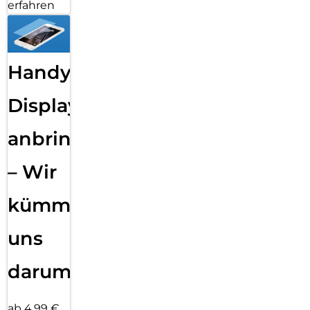
erfahren
Handy
Displayfolie
anbringen
– Wir
kümmern
uns
darum!
ab 4,99 €