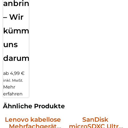
anbringen
– Wir
kümmern
uns
darum!
ab 4,99 €
inkl. MwSt.
Mehr
erfahren
Ähnliche Produkte
Lenovo kabellose
SanDisk
Mehrfachgerät
microSDXC Ultra