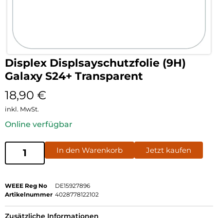
Displex Displsayschutzfolie (9H)
Galaxy S24+ Transparent
18,90
€
inkl. MwSt.
Online verfügbar
In den Warenkorb
Jetzt kaufen
WEEE Reg No
DE15927896
Artikelnummer
4028778122102
Zusätzliche Informationen