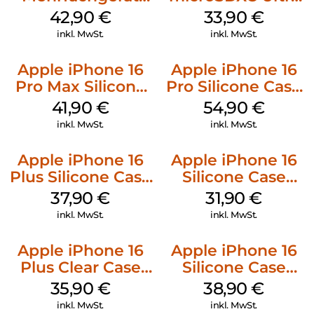
Luna Grey
128 GB + Adapter
42,90
€
33,90
€
Mobile
inkl. MwSt.
inkl. MwSt.
Apple iPhone 16
Apple iPhone 16
Pro Max Silicone
Pro Silicone Case
Case MagSafe
MagSafe Black
41,90
€
54,90
€
Ultramarine
inkl. MwSt.
inkl. MwSt.
Apple iPhone 16
Apple iPhone 16
Plus Silicone Case
Silicone Case
MagSafe Lake
MagSafe Fuchsia
37,90
€
31,90
€
Green
inkl. MwSt.
inkl. MwSt.
Apple iPhone 16
Apple iPhone 16
Plus Clear Case
Silicone Case
MagSafe
MagSafe
35,90
€
38,90
€
Transparent
Ultramarine
inkl. MwSt.
inkl. MwSt.