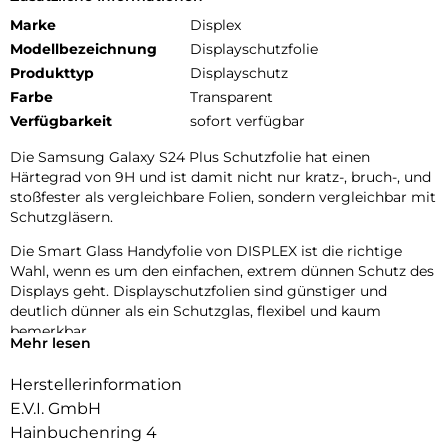
Marke
Displex
Modellbezeichnung
Displayschutzfolie
Produkttyp
Displayschutz
Farbe
Transparent
Verfügbarkeit
sofort verfügbar
Die Samsung Galaxy S24 Plus Schutzfolie hat einen
Härtegrad von 9H und ist damit nicht nur kratz-, bruch-, und
stoßfester als vergleichbare Folien, sondern vergleichbar mit
Schutzgläsern.
Die Smart Glass Handyfolie von DISPLEX ist die richtige
Wahl, wenn es um den einfachen, extrem dünnen Schutz des
Displays geht. Displayschutzfolien sind günstiger und
deutlich dünner als ein Schutzglas, flexibel und kaum
bemerkbar.
Mehr lesen
9H Oberflächenhärte:
Herstellerinformation
Smart Glass ist eine Kombination aus einer extrem dünnen,
flexiblen, nahezu unzerstörbaren Schutzfolie und
E.V.I. GmbH
konventionellem Panzerglas. Mit einer Oberflächenhärte von
Hainbuchenring 4
9H dank dem PET-Glas-Verbundmaterial bietet die