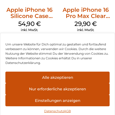
Apple iPhone 16
Apple iPhone 16
Silicone Case
Pro Max Clear
MagSafe Lake
Case MagSafe
54,90
€
29,90
€
Green
Transparent
inkl. MwSt.
inkl. MwSt.
Um unsere Website für Dich optimal zu gestalten und fortlaufend
verbessern zu können, verwenden wir Cookies. Durch die weitere
Nutzung der Website stimmst Du der Verwendung von Cookies zu.
Impressum
Weitere Informationen zu Cookies erhältst Du in unserer
Datenschutzerklärung.
AGB
Datenschutz
Alle akzeptieren
Vertrag widerrufen
Nur erforderliche akzeptieren
Hinweis zur Batterieentsorgung
Einstellungen anzeigen
Newsletter
Datenschutz
AGB
©
2026
, Brodos AG – All Rights Reserved.