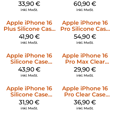
128 GB + Adapter
MagSafe Stone
33,90
€
60,90
€
Mobile
Gray
inkl. MwSt.
inkl. MwSt.
Apple iPhone 16
Apple iPhone 16
Plus Silicone Case
Pro Silicone Case
MagSafe Stone
MagSafe Black
41,90
€
54,90
€
Gray
inkl. MwSt.
inkl. MwSt.
Apple iPhone 16
Apple iPhone 16
Silicone Case
Pro Max Clear
MagSafe Plum
Case MagSafe
43,90
€
29,90
€
Transparent
inkl. MwSt.
inkl. MwSt.
Apple iPhone 16
Apple iPhone 16
Silicone Case
Pro Clear Case
MagSafe Fuchsia
MagSafe
31,90
€
36,90
€
Transparent
inkl. MwSt.
inkl. MwSt.