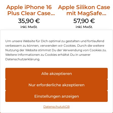
Apple iPhone 16
Apple Silikon Case
Plus Clear Case
mit MagSafe
MagSafe
iPhone 14 Pro
35,90
€
57,90
€
Transparent
(PRODUCT)RED
inkl. MwSt.
inkl. MwSt.
Um unsere Website für Dich optimal zu gestalten und fortlaufend
verbessern zu können, verwenden wir Cookies. Durch die weitere
Nutzung der Website stimmst Du der Verwendung von Cookies zu.
Impressum
Weitere Informationen zu Cookies erhältst Du in unserer
Datenschutzerklärung.
AGB
Datenschutz
Alle akzeptieren
Vertrag widerrufen
Nur erforderliche akzeptieren
Hinweis zur Batterieentsorgung
Einstellungen anzeigen
Newsletter
Datenschutz
AGB
©
2026
, Brodos AG – All Rights Reserved.