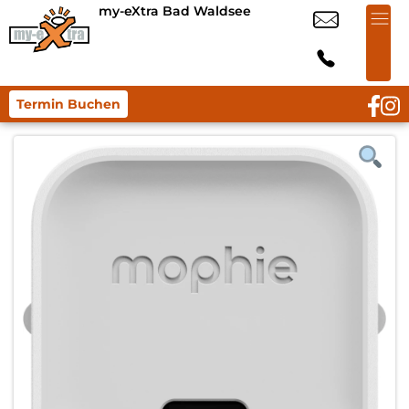
my-eXtra Bad Waldsee
Termin Buchen