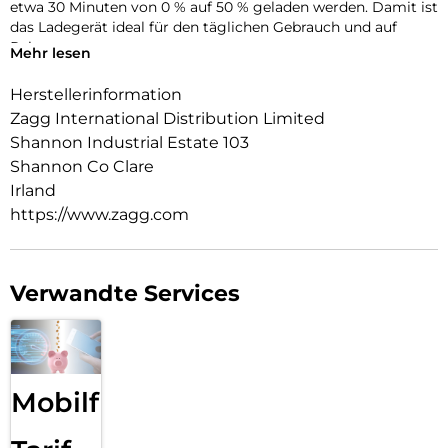
etwa 30 Minuten von 0 % auf 50 % geladen werden. Damit ist
das Ladegerät ideal für den täglichen Gebrauch und auf
Reisen.
Mehr lesen
Das platzsparende Design passt problemlos in Taschen oder
enge Steckdosen. Integrierte Sicherheitsfunktionen sowie
Herstellerinformation
der Einsatz von recycelten Kunststoffen sorgen für
Zagg International Distribution Limited
zuverlässiges und nachhaltiges Laden.
Shannon Industrial Estate 103
Shannon Co Clare
Irland
https://www.zagg.com
Verwandte Services
Mobilfunk