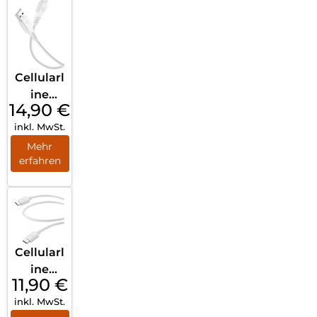
gefloch
2m
Silbergr
au
Cellularl
ine
14,90
€
Power
inkl. MwSt.
Data
Cable
Mehr
erfahren
0,6 m
USB-A/
Lightni
ng Weiß
Cellularl
ine
11,90
€
Power
inkl. MwSt.
Data