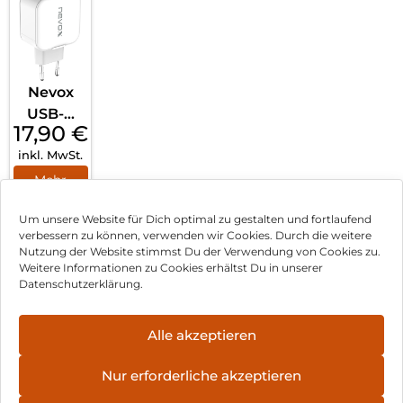
Nevox
USB-C
17,90
€
PD
inkl. MwSt.
Ladeger
ät
Mehr
erfahren
20Watt
Um unsere Website für Dich optimal zu gestalten und fortlaufend
Weiß
verbessern zu können, verwenden wir Cookies. Durch die weitere
Nutzung der Website stimmst Du der Verwendung von Cookies zu.
Impressum
Weitere Informationen zu Cookies erhältst Du in unserer
Datenschutzerklärung.
AGB
Datenschutz
Alle akzeptieren
Vertrag widerrufen
Nur erforderliche akzeptieren
Hinweis zur Batterieentsorgung