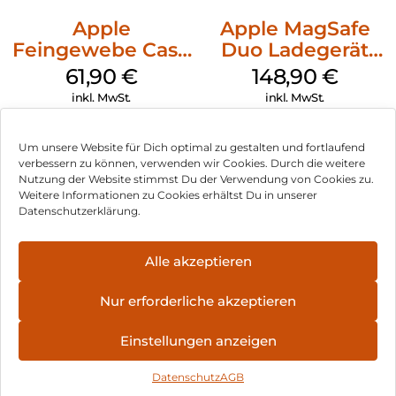
Apple
Apple MagSafe
Feingewebe Case
Duo Ladegerät
iPhone 15 Pro
Weiß
61,90
€
148,90
€
MagSafe Schwarz
inkl. MwSt.
inkl. MwSt.
Um unsere Website für Dich optimal zu gestalten und fortlaufend
verbessern zu können, verwenden wir Cookies. Durch die weitere
Nutzung der Website stimmst Du der Verwendung von Cookies zu.
Impressum
Weitere Informationen zu Cookies erhältst Du in unserer
Datenschutzerklärung.
AGB
Datenschutz
Alle akzeptieren
Vertrag widerrufen
Nur erforderliche akzeptieren
Hinweis zur Batterieentsorgung
Einstellungen anzeigen
Newsletter
Datenschutz
AGB
©
2026
, Brodos AG – All Rights Reserved.