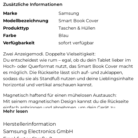
Zusätzliche Informationen
Marke
Samsung
Modellbezeichnung
Smart Book Cover
Produkttyp
Taschen & Hüllen
Farbe
Blau
Verfügbarkeit
sofort verfügbar
Zwei Anzeigemodi. Doppelte Vielseitigkeit:
Du entscheidest wie rum – egal, ob du dein Tablet lieber im
Hoch- oder Querformat nutzt, das Smart Book Cover macht
es möglich. Die Rückseite lässt sich auf- und zuklappen,
sodass du sie als Standfuß nutzen und deine Lieblingsinhalte
horizontal und vertikal anschauen kannst.
Magnetisch haftend für einen mühelosen Austausch:
Mit seinem magnetischen Design kannst du die Rückseite
einfach anbringen und abnehmen, um dein Gerät zu
Mehr lesen
personalisieren. Ersetze es nach deinen Vorlieben, um es
deinen täglichen Bedürfnissen anzupassen.
Herstellerinformation
Automatischer Weck- und Ruhemodus:
Samsung Electronics GmbH
Dein Tablet geht sofort an, wenn du das Smart Book Cover