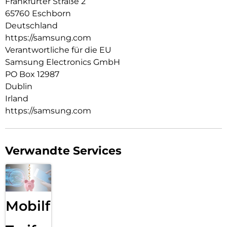
Frankfurter Straße 2
öffnest. So kannst du im Handumdrehen mit deinen
65760 Eschborn
Aufgaben weitermachen. Das Cover erkennt, wenn du das
Deutschland
Tablet geschlossen hast und wechselt direkt in den
https://samsung.com
Ruhemodus.
Verantwortliche für die EU
Samsung Electronics GmbH
PO Box 12987
Dublin
Irland
https://samsung.com
Verwandte Services
Mobilfunk