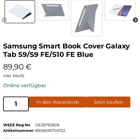
Samsung Smart Book Cover Galaxy
Tab S9/S9 FE/S10 FE Blue
89,90
€
inkl. MwSt.
Online verfügbar
In den Warenkorb
Jetzt kaufen
WEEE Reg No
DE38765828
Artikelnummer
8806095704722