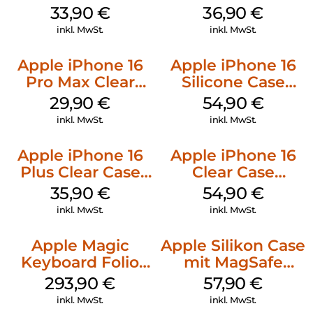
Kabel Weiß
128 GB + Adapter
33,90
€
36,90
€
Mobile
inkl. MwSt.
inkl. MwSt.
Apple iPhone 16
Apple iPhone 16
Pro Max Clear
Silicone Case
Case MagSafe
MagSafe Lake
29,90
€
54,90
€
Transparent
Green
inkl. MwSt.
inkl. MwSt.
Apple iPhone 16
Apple iPhone 16
Plus Clear Case
Clear Case
MagSafe
MagSafe
35,90
€
54,90
€
Transparent
Transparent
inkl. MwSt.
inkl. MwSt.
Apple Magic
Apple Silikon Case
Keyboard Folio
mit MagSafe
iPad 10.9″ (10.Gen.)
iPhone 14 Pro
293,90
€
57,90
€
Weiß
(PRODUCT)RED
inkl. MwSt.
inkl. MwSt.