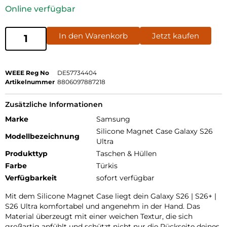
Online verfügbar
In den Warenkorb
Jetzt kaufen
WEEE Reg No
DE57734404
Artikelnummer
8806097887218
Zusätzliche Informationen
Marke
Samsung
Silicone Magnet Case Galaxy S26
Modellbezeichnung
Ultra
Produkttyp
Taschen & Hüllen
Farbe
Türkis
Verfügbarkeit
sofort verfügbar
Mit dem Silicone Magnet Case liegt dein Galaxy S26 | S26+ |
S26 Ultra komfortabel und angenehm in der Hand. Das
Material überzeugt mit einer weichen Textur, die sich
großartig anfühlt und schützt nicht nur die Rückseite deines