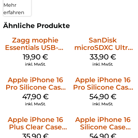
Mehr
erfahren
Ähnliche Produkte
Zagg mophie
SanDisk
Essentials USB-C-
microSDXC Ultra
20W Charger PD
128 GB + Adapter
19,90
€
33,90
€
Weiß
Mobile
inkl. MwSt.
inkl. MwSt.
Apple iPhone 16
Apple iPhone 16
Pro Silicone Case
Pro Silicone Case
MagSafe Denim
MagSafe Black
47,90
€
54,90
€
inkl. MwSt.
inkl. MwSt.
Apple iPhone 16
Apple iPhone 16
Plus Clear Case
Silicone Case
MagSafe
MagSafe Black
35,90
€
54,90
€