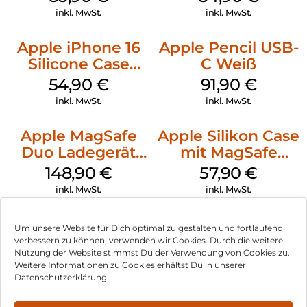
Transparent
inkl. MwSt.
inkl. MwSt.
Apple iPhone 16
Apple Pencil USB-
Silicone Case
C Weiß
MagSafe Lake
54,90
€
91,90
€
Green
inkl. MwSt.
inkl. MwSt.
Apple MagSafe
Apple Silikon Case
Duo Ladegerät
mit MagSafe
Weiß
iPhone 14 Pro
148,90
€
57,90
€
(PRODUCT)RED
inkl. MwSt.
inkl. MwSt.
Um unsere Website für Dich optimal zu gestalten und fortlaufend
verbessern zu können, verwenden wir Cookies. Durch die weitere
Nutzung der Website stimmst Du der Verwendung von Cookies zu.
Impressum
Weitere Informationen zu Cookies erhältst Du in unserer
Datenschutzerklärung.
AGB