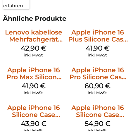
erfahren
Ähnliche Produkte
Lenovo kabellose
Apple iPhone 16
Mehrfachgerät
Plus Silicone Case
Luna Grey
MagSafe Stone
42,90
€
41,90
€
Gray
inkl. MwSt.
inkl. MwSt.
Apple iPhone 16
Apple iPhone 16
Pro Max Silicone
Pro Silicone Case
Case MagSafe
MagSafe Stone
41,90
€
60,90
€
Ultramarine
Gray
inkl. MwSt.
inkl. MwSt.
Apple iPhone 16
Apple iPhone 16
Silicone Case
Silicone Case
MagSafe Plum
MagSafe Black
43,90
€
54,90
€
inkl. MwSt.
inkl. MwSt.