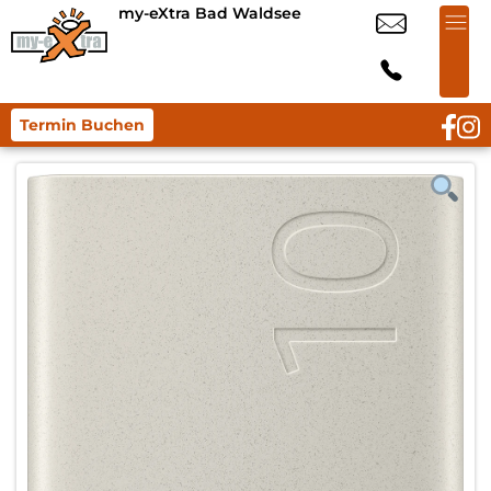
my-eXtra Bad Waldsee
Termin Buchen