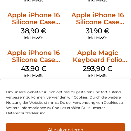
inkl. MwSt.
inkl. MwSt.
Apple iPhone 16
Apple iPhone 16
Silicone Case
Silicone Case
MagSafe
MagSafe Fuchsia
38,90
€
31,90
€
Ultramarine
inkl. MwSt.
inkl. MwSt.
Apple iPhone 16
Apple Magic
Silicone Case
Keyboard Folio
MagSafe Plum
iPad 10.9″ (10.Gen.)
43,90
€
293,90
€
Weiß
inkl. MwSt.
inkl. MwSt.
Um unsere Website für Dich optimal zu gestalten und fortlaufend
verbessern zu können, verwenden wir Cookies. Durch die weitere
Nutzung der Website stimmst Du der Verwendung von Cookies zu.
Impressum
Weitere Informationen zu Cookies erhältst Du in unserer
Datenschutzerklärung.
AGB
Datenschutz
Alle akzeptieren