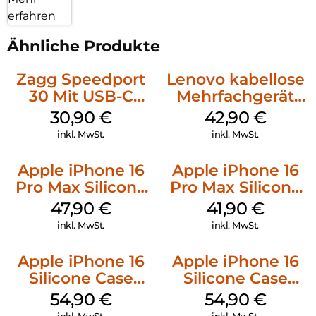
erfahren
Ähnliche Produkte
Zagg Speedport
Lenovo kabellose
30 Mit USB-C
Mehrfachgerät
Kabel Weiß
Luna Grey
30,90
€
42,90
€
inkl. MwSt.
inkl. MwSt.
Apple iPhone 16
Apple iPhone 16
Pro Max Silicone
Pro Max Silicone
Case MagSafe
Case MagSafe
47,90
€
41,90
€
Black
Ultramarine
inkl. MwSt.
inkl. MwSt.
Apple iPhone 16
Apple iPhone 16
Silicone Case
Silicone Case
MagSafe Black
MagSafe Lake
54,90
€
54,90
€
Green