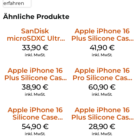
erfahren
Ähnliche Produkte
SanDisk
Apple iPhone 16
microSDXC Ultra
Plus Silicone Case
128 GB + Adapter
MagSafe Stone
33,90
€
41,90
€
Mobile
Gray
inkl. MwSt.
inkl. MwSt.
Apple iPhone 16
Apple iPhone 16
Plus Silicone Case
Pro Silicone Case
MagSafe Denim
MagSafe Stone
38,90
€
60,90
€
Gray
inkl. MwSt.
inkl. MwSt.
Apple iPhone 16
Apple iPhone 16
Silicone Case
Plus Silicone Case
MagSafe Black
MagSafe Black
54,90
€
28,90
€
inkl. MwSt.
inkl. MwSt.