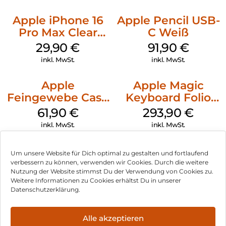
Apple iPhone 16
Apple Pencil USB-
Pro Max Clear
C Weiß
Case MagSafe
29,90
€
91,90
€
Transparent
inkl. MwSt.
inkl. MwSt.
Apple
Apple Magic
Feingewebe Case
Keyboard Folio
iPhone 15 Pro
iPad 10.9″ (10.Gen.)
61,90
€
293,90
€
MagSafe Schwarz
Weiß
inkl. MwSt.
inkl. MwSt.
Um unsere Website für Dich optimal zu gestalten und fortlaufend
verbessern zu können, verwenden wir Cookies. Durch die weitere
Nutzung der Website stimmst Du der Verwendung von Cookies zu.
Impressum
Weitere Informationen zu Cookies erhältst Du in unserer
Datenschutzerklärung.
AGB
Datenschutz
Alle akzeptieren