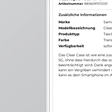
Artikelnummer
8806097072331
Zusätzliche Informationen
Marke
Sam
Modellbezeichnung
Clea
Produkttyp
Tasc
Farbe
Tran
Verfügbarkeit
sofo
Das Clear Case ist wie eine zu
5G, ohne dass hierdurch das s
beeinträchtigt wird. Dank ang
kann ein Vergilben verhindert
kann es dein Smartphone im A