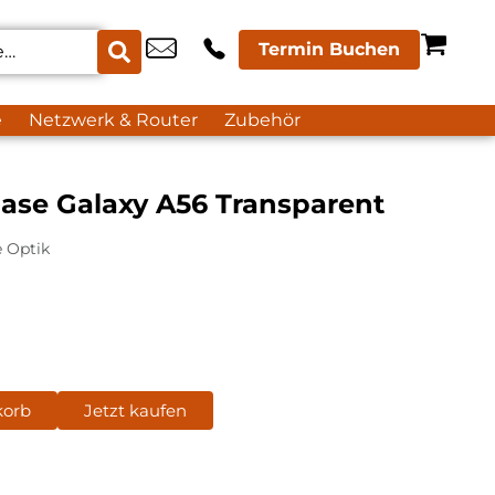
Termin Buchen
e
Netzwerk & Router
Zubehör
ase Galaxy A56 Transparent
e Optik
korb
Jetzt kaufen