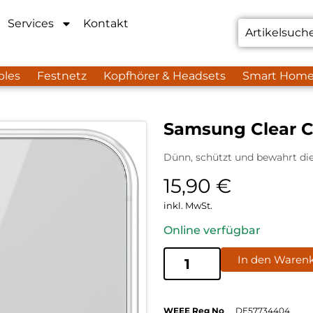
Services
Kontakt
bles
Festnetz
Kopfhörer & Headsets
Smart Hom
Samsung Clear C
Dünn, schützt und bewahrt di
15,90
€
inkl. MwSt.
Online verfügbar
In den Waren
WEEE Reg No
DE57734404