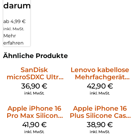
darum!
ab 4,99 €
inkl. MwSt.
Mehr
erfahren
Ähnliche Produkte
SanDisk
Lenovo kabellose
microSDXC Ultra
Mehrfachgerät
128 GB + Adapter
Luna Grey
36,90
€
42,90
€
Mobile
inkl. MwSt.
inkl. MwSt.
Apple iPhone 16
Apple iPhone 16
Pro Max Silicone
Plus Silicone Case
Case MagSafe
MagSafe Denim
41,90
€
38,90
€
Ultramarine
inkl. MwSt.
inkl. MwSt.