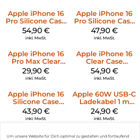
Apple iPhone 16
Apple iPhone 16
Pro Silicone Case
Pro Silicone Case
MagSafe Black
MagSafe Denim
54,90
€
47,90
€
inkl. MwSt.
inkl. MwSt.
Apple iPhone 16
Apple iPhone 16
Pro Max Clear
Clear Case
Case MagSafe
MagSafe
29,90
€
54,90
€
Transparent
Transparent
inkl. MwSt.
inkl. MwSt.
Apple iPhone 16
Apple 60W USB-C
Silicone Case
Ladekabel 1 m
MagSafe Plum
Weiß
43,90
€
24,90
€
inkl. MwSt.
inkl. MwSt.
Um unsere Website für Dich optimal zu gestalten und fortlaufend