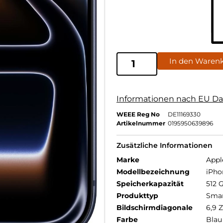
In den Waren
Informationen nach EU Da
WEEE Reg No
DE11169330
Artikelnummer
0195950639896
Zusätzliche Informationen
Marke
Appl
Modellbezeichnung
iPho
Speicherkapazität
512 
Produkttyp
Sma
Bildschirmdiagonale
6,9 Z
Farbe
Blau