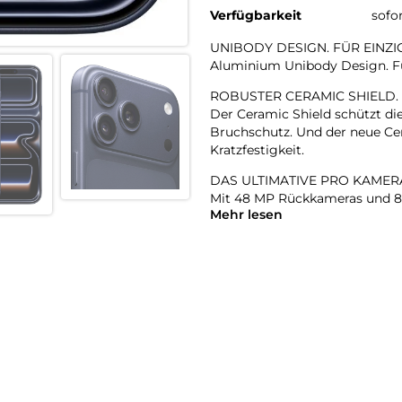
Verfügbarkeit
sofo
UNIBODY DESIGN. FÜR EINZI
Aluminium Unibody Design. Für
ROBUSTER CERAMIC SHIELD.
Der Ceramic Shield schützt di
Bruchschutz. Und der neue Cer
Kratzfestigkeit.
DAS ULTIMATIVE PRO KAMER
Mit 48 MP Rückkameras und 8x
Mehr lesen
Zoombereich, den es je bei ein
Hosentasche.
18MP CENTER STAGE FRONT
Flexible Bildausschnitte. Sma
Front- und Rückkamera und m
A19 PRO CHIP. DAMPFGEKÜHL
Der A19 Pro ist der leistungsst
Prozent höheren gleichbleibe
DIE BESTE BATTERIELAUFZEI