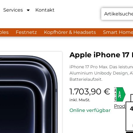
Services
Kontakt
bles
Festnetz
Kopfhörer & Headsets
Smart Hom
Apple iPhone 17 
iPhone 17 Pro Max. Das leistung
Aluminium Unibody Design, A1
Batterielaufzeit.
1.703,90
€
inkl. MwSt.
Produkt
Online verfügbar