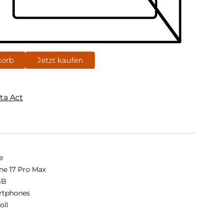
korb
Jetzt kaufen
ta Act
e
ne 17 Pro Max
GB
rtphones
oll