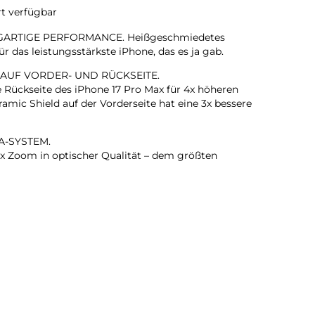
rt verfügbar
GARTIGE PERFORMANCE. Heißgeschmiedetes
 das leistungsstärkste iPhone, das es ja gab.
 AUF VORDER- UND RÜCKSEITE.
e Rückseite des iPhone 17 Pro Max für 4x höheren
amic Shield auf der Vorderseite hat eine 3x bessere
A-SYSTEM.
 Zoom in optischer Qualität – dem größten
em iPhone gab. Das ist wie 8 Pro Objektive in deiner
KAMERA.
rte Gruppenselfies, Videos mit doppelter Aufnahme von
ehr.
T. BLITZSCHNELL.
ärkste iPhone Chip, den es je gab, mit einer bis zu 40
nden Performance.
T IN EINEM IPHONE