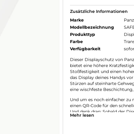
Zusätzliche Informationen
Marke
Panz
Modellbezeichnung
SAFE
Produkttyp
Disp
Farbe
Tran
Verfügbarkeit
sofo
Dieser Displayschutz von Panz
bietet eine höhere Kratzfestig
Stoßfestigkeit und einen hohe
das Display deines Handys vor
Stürzen auf steinharte Gehweg
eine wischfeste Beschichtung,
Und um es noch einfacher zu m
einen QR-Code für den schnell
Und denk dran: Sobald der Dis
Mehr lesen
befürchten, dass dein Display a
Der Displayschutz ist Ultra-Wid
Handys abdeckt und eine vollstä