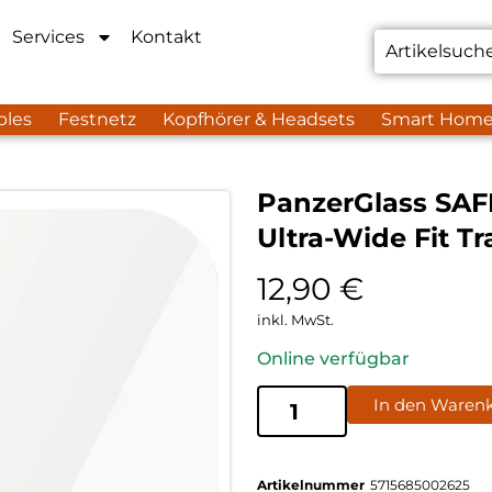
Services
Kontakt
bles
Festnetz
Kopfhörer & Headsets
Smart Hom
PanzerGlass SAFE
Ultra-Wide Fit T
12,90
€
inkl. MwSt.
Online verfügbar
In den Waren
Artikelnummer
5715685002625