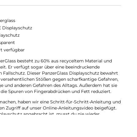
erglass
 Displayschutz
layschutz
sparent
rt verfügbar
erGlass besteht zu 60% aus recyceltem Material und
keit. Er verfügt sogar über eine beeindruckende
n Fallschutz. Dieser PanzerGlass Displayschutz bewahrt
 versehentlichen Stößen gegen scharfkantige Gefahren,
e und anderen Gefahren des Alltags. Außerdem hat sie
 die Spuren von Fingerabdrücken und Fett reduziert.
achen, haben wir eine Schritt-für-Schritt-Anleitung und
en Zugriff auf unser Online-Anleitungsvideo beigefügt.
playschutz angebracht ist, musst du nie wieder
uf den Boden fällt.
e Fit, das bedeutet, dass er die Vorderseite deines
ndige und kristallklare Sicht auf dein Display bietet,