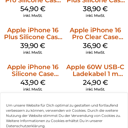
Pro Silicone Case
Plus Silicone Case
MagSafe Black
MagSafe Denim
54,90
€
38,90
€
inkl. MwSt.
inkl. MwSt.
Apple iPhone 16
Apple iPhone 16
Plus Silicone Case
Pro Clear Case
MagSafe Plum
MagSafe
39,90
€
36,90
€
Transparent
inkl. MwSt.
inkl. MwSt.
Apple iPhone 16
Apple 60W USB-C
Silicone Case
Ladekabel 1 m
MagSafe Plum
Weiß
43,90
€
24,90
€
inkl. MwSt.
inkl. MwSt.
Um unsere Website für Dich optimal zu gestalten und fortlaufend
verbessern zu können, verwenden wir Cookies. Durch die weitere
Nutzung der Website stimmst Du der Verwendung von Cookies zu.
Impressum
Weitere Informationen zu Cookies erhältst Du in unserer
Datenschutzerklärung.