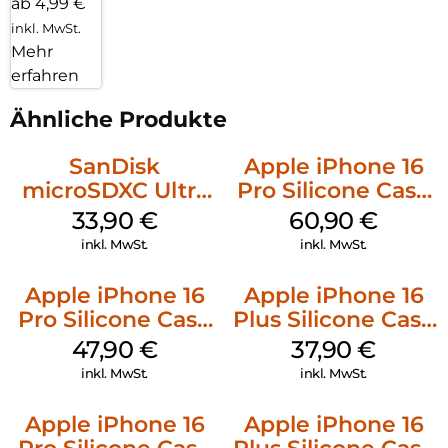
ab 4,99 €
inkl. MwSt.
Mehr
erfahren
Ähnliche Produkte
SanDisk
Apple iPhone 16
microSDXC Ultra
Pro Silicone Case
128 GB + Adapter
MagSafe Stone
33,90
€
60,90
€
Mobile
Gray
inkl. MwSt.
inkl. MwSt.
Apple iPhone 16
Apple iPhone 16
Pro Silicone Case
Plus Silicone Case
MagSafe Denim
MagSafe Lake
47,90
€
37,90
€
Green
inkl. MwSt.
inkl. MwSt.
Apple iPhone 16
Apple iPhone 16