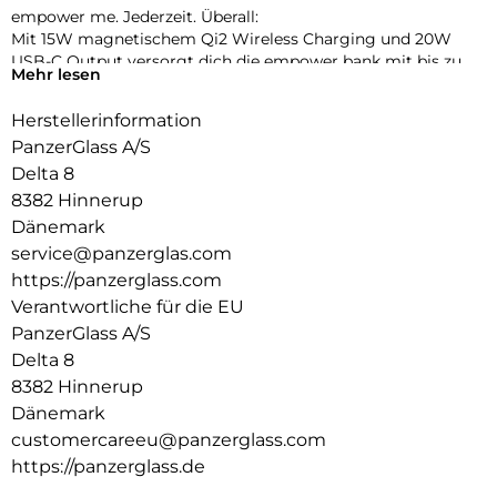
empower me. Jederzeit. Überall:
Mit 15W magnetischem Qi2 Wireless Charging und 20W
USB-C Output versorgt dich die empower bank mit bis zu
Mehr lesen
160 % zusätzlicher Energie. Einfach andocken und losladen –
kabellos, automatisch, stressfrei. Und das Beste? Sie besteht
Herstellerinformation
aus recyceltem Aluminium und kommt ganz ohne
PanzerGlass A/S
Plastikverpackung.
Delta 8
8382 Hinnerup
Dänemark
service@panzerglas.com
https://panzerglass.com
Verantwortliche für die EU
PanzerGlass A/S
Delta 8
8382 Hinnerup
Dänemark
customercareeu@panzerglass.com
https://panzerglass.de