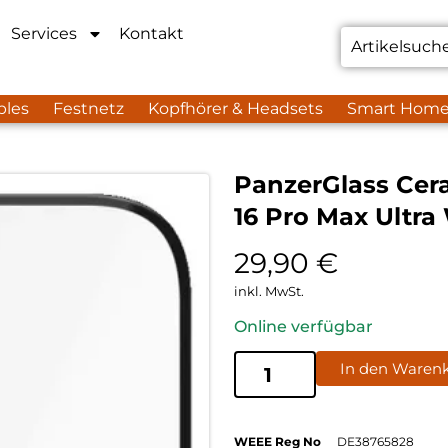
Services
Kontakt
bles
Festnetz
Kopfhörer & Headsets
Smart Hom
PanzerGlass Cer
16 Pro Max Ultra
29,90
€
inkl. MwSt.
Online verfügbar
In den Waren
WEEE Reg No
DE38765828