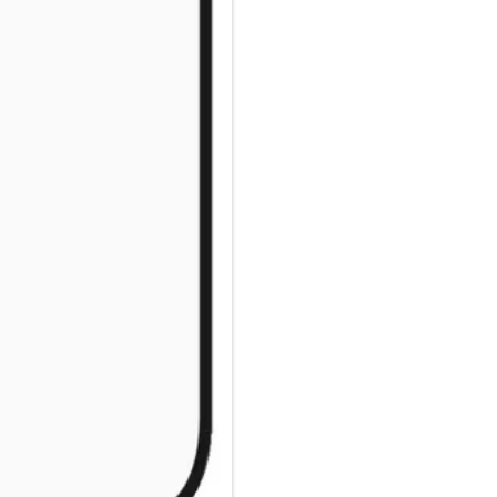
Nanokristallisationstechnolog
Mit dem beiliegenden EasyAlign
ihn noch einfacher zu machen, 
QR-Code für den schnellen Zug
denk dran: Sobald der Displays
dass dein Handy mit dem Displa
passieren, aber wenn doch, wir
geklickt hast.
Der Displayschutz ist Ultra-Wi
Handys ab und bietet einen vol
Rändern ein wenig Platz für ei
modische Hülle von CARE by P
Kameralinsen zerkratzt werden?
deinen Displayschutz und dein
P.S. Und wie alle unsere Prod
zertifizierten Verpackung gelie