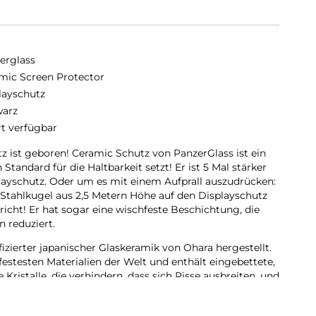
erglass
mic Screen Protector
layschutz
arz
rt verfügbar
z ist geboren! Ceramic Schutz von PanzerGlass ist ein
Standard für die Haltbarkeit setzt! Er ist 5 Mal stärker
playschutz. Oder um es mit einem Aufprall auszudrücken:
Stahlkugel aus 2,5 Metern Höhe auf den Displayschutz
bricht! Er hat sogar eine wischfeste Beschichtung, die
 reduziert.
fizierter japanischer Glaskeramik von Ohara hergestellt.
zfestesten Materialien der Welt und enthält eingebettete,
Kristalle, die verhindern, dass sich Risse ausbreiten, und
en, die mit herkömmlichem Glas nicht erreicht werden
t genug wäre, ist die Transparenz des Glases dank der