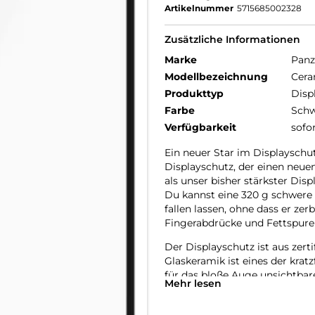
Artikelnummer
5715685002328
Zusätzliche Informationen
Marke
Panz
Modellbezeichnung
Cera
Produkttyp
Disp
Farbe
Schw
Verfügbarkeit
sofo
Ein neuer Star im Displayschut
Displayschutz, der einen neuen 
als unser bisher stärkster Dis
Du kannst eine 320 g schwere 
fallen lassen, ohne dass er zer
Fingerabdrücke und Fettspuren
Der Displayschutz ist aus zerti
Glaskeramik ist eines der krat
für das bloße Auge unsichtbare 
Mehr lesen
die eine Festigkeit ermöglich
kann. Und als ob das noch nich