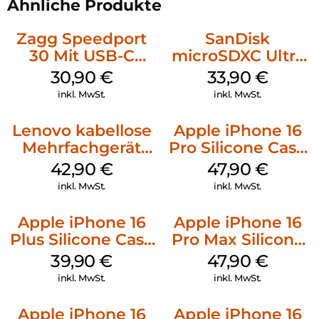
Ähnliche Produkte
Zagg Speedport
SanDisk
30 Mit USB-C
microSDXC Ultra
Kabel Weiß
128 GB + Adapter
30,90
€
33,90
€
Mobile
inkl. MwSt.
inkl. MwSt.
Lenovo kabellose
Apple iPhone 16
Mehrfachgerät
Pro Silicone Case
Luna Grey
MagSafe Denim
42,90
€
47,90
€
inkl. MwSt.
inkl. MwSt.
Apple iPhone 16
Apple iPhone 16
Plus Silicone Case
Pro Max Silicone
MagSafe Plum
Case MagSafe
39,90
€
47,90
€
Black
inkl. MwSt.
inkl. MwSt.
Apple iPhone 16
Apple iPhone 16