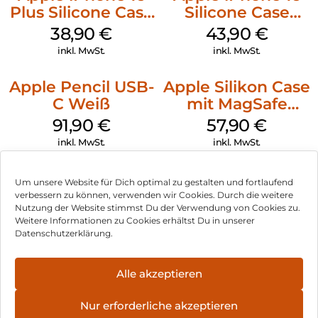
Plus Silicone Case
Silicone Case
MagSafe Denim
MagSafe Plum
38,90
€
43,90
€
inkl. MwSt.
inkl. MwSt.
Apple Pencil USB-
Apple Silikon Case
C Weiß
mit MagSafe
iPhone 14 Pro
91,90
€
57,90
€
(PRODUCT)RED
inkl. MwSt.
inkl. MwSt.
Um unsere Website für Dich optimal zu gestalten und fortlaufend
verbessern zu können, verwenden wir Cookies. Durch die weitere
Nutzung der Website stimmst Du der Verwendung von Cookies zu.
Impressum
Weitere Informationen zu Cookies erhältst Du in unserer
Datenschutzerklärung.
AGB
Datenschutz
Alle akzeptieren
Vertrag widerrufen
Nur erforderliche akzeptieren