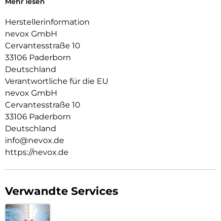
Mehr lesen
Das Display ist durch die seitlichen Flanken geschützt.
Herstellerinformation
Durch das verwendete Material ist diese komplett
nevox GmbH
Transparent und bringt jegliche Farbe des Smartphones,
Cervantesstraße 10
passend zur Geltung.
33106 Paderborn
Die Anschlüsse, Knöpfe und Kamera bleiben voll zugänglich.
Deutschland
Hochwertiges Schmutzabweisendes Material und
Verantwortliche für die EU
Schockproof durch eingearbeitete Luftpolster in den Ecken.
nevox GmbH
Cervantesstraße 10
33106 Paderborn
Deutschland
info@nevox.de
https://nevox.de
Verwandte Services