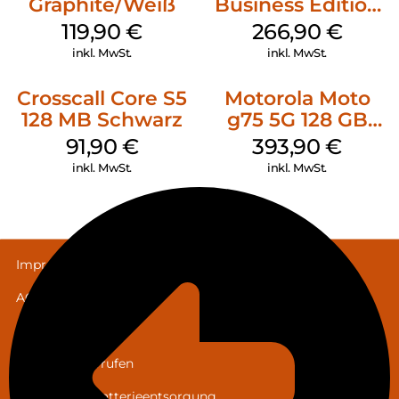
Graphite/Weiß
Business Edition
256 GB Grey
119,90
€
266,90
€
inkl. MwSt.
inkl. MwSt.
Crosscall Core S5
Motorola Moto
128 MB Schwarz
g75 5G 128 GB
Charcoal Gray
91,90
€
393,90
€
inkl. MwSt.
inkl. MwSt.
Impressum
AGB
Datenschutz
Vertrag widerrufen
Hinweis zur Batterieentsorgung