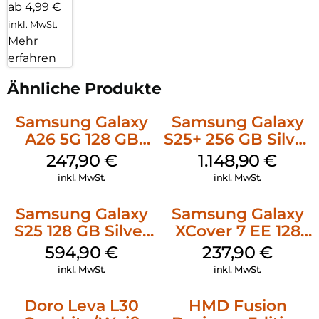
ab 4,99 €
inkl. MwSt.
Mehr
erfahren
Ähnliche Produkte
Samsung Galaxy
Samsung Galaxy
A26 5G 128 GB
S25+ 256 GB Silver
Black
Shadow
247,90
€
1.148,90
€
inkl. MwSt.
inkl. MwSt.
Samsung Galaxy
Samsung Galaxy
S25 128 GB Silver
XCover 7 EE 128
Shadow
GB Black
594,90
€
237,90
€
inkl. MwSt.
inkl. MwSt.
Doro Leva L30
HMD Fusion