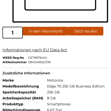
In den Warenkorb
Jetzt kaufen
Informationen nach EU Data Act
WEEE Reg No
DE79679404
Artikelnummer
0840493622118
Zusätzliche Informationen
Marke
Motorola
Modellbezeichnung
Edge 70 256 GB Business Edition
Speicherkapazität
256 GB
Arbeitsspeicher (RAM)
8 GB
Produkttyp
Smartphones
Bildschirmdiagonale
6,67 Zoll