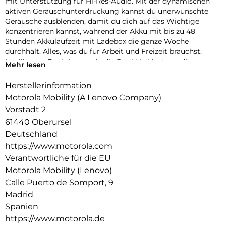
mit Unterstützung für Hi-Res-Audio. Mit der dynamischen
aktiven Geräuschunterdrückung kannst du unerwünschte
Geräusche ausblenden, damit du dich auf das Wichtige
konzentrieren kannst, während der Akku mit bis zu 48
Stunden Akkulaufzeit mit Ladebox die ganze Woche
durchhält. Alles, was du für Arbeit und Freizeit brauchst.
Intelligente Funktionen wie die Dual-Verbindung, die
Mehr lesen
Trageerkennung und die Berührungssteuerung machen das
Leben nahtlos, und das leichte, robuste Design ist für den
Herstellerinformation
täglichen Gebrauch ausgelegt.
Motorola Mobility (A Lenovo Company)
Vorstadt 2
61440 Oberursel
Deutschland
https://www.motorola.com
Verantwortliche für die EU
Motorola Mobility (Lenovo)
Calle Puerto de Somport, 9
Madrid
Spanien
https://www.motorola.de