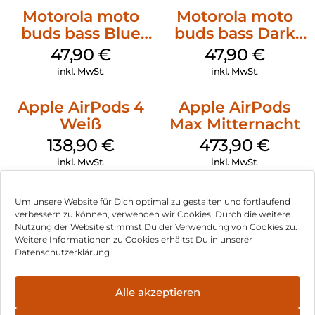
Motorola moto
Motorola moto
buds bass Blue
buds bass Dark
Jewel
Shadow
47,90
€
47,90
€
inkl. MwSt.
inkl. MwSt.
Apple AirPods 4
Apple AirPods
Weiß
Max Mitternacht
138,90
€
473,90
€
inkl. MwSt.
inkl. MwSt.
Um unsere Website für Dich optimal zu gestalten und fortlaufend
verbessern zu können, verwenden wir Cookies. Durch die weitere
Nutzung der Website stimmst Du der Verwendung von Cookies zu.
Impressum
Weitere Informationen zu Cookies erhältst Du in unserer
Datenschutzerklärung.
AGB
Datenschutz
Alle akzeptieren
Können wir Dir behilflich sein?