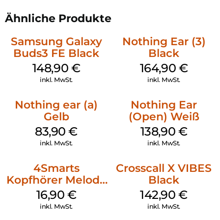
Ähnliche Produkte
Samsung Galaxy
Nothing Ear (3)
Buds3 FE Black
Black
148,90
€
164,90
€
inkl. MwSt.
inkl. MwSt.
Nothing ear (a)
Nothing Ear
Gelb
(Open) Weiß
83,90
€
138,90
€
inkl. MwSt.
inkl. MwSt.
4Smarts
Crosscall X VIBES
Kopfhörer Melody
Black
Digital USB-C
16,90
€
142,90
€
Weiß
inkl. MwSt.
inkl. MwSt.