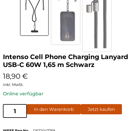
Intenso Cell Phone Charging Lanyard
USB-C 60W 1,65 m Schwarz
18,90
€
inkl. MwSt.
Online verfügbar
In den Warenkorb
Jetzt kaufen
WEEE Reg No
DE72047769