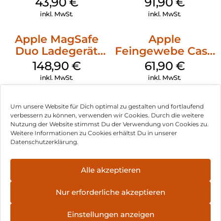
43,90
€
91,90
€
inkl. MwSt.
inkl. MwSt.
Apple MagSafe
Apple
Duo Ladegerät
Feingewebe Case
Weiß
iPhone 15 Pro
148,90
€
61,90
€
MagSafe Schwarz
inkl. MwSt.
inkl. MwSt.
Um unsere Website für Dich optimal zu gestalten und fortlaufend
verbessern zu können, verwenden wir Cookies. Durch die weitere
Nutzung der Website stimmst Du der Verwendung von Cookies zu.
Impressum
Weitere Informationen zu Cookies erhältst Du in unserer
Datenschutzerklärung.
AGB
Datenschutz
Alle akzeptieren
Vertrag widerrufen
Nur erforderliche akzeptieren
Hinweis zur Batterieentsorgung
Einstellungen anzeigen