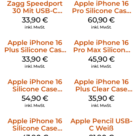
Zagg Speedport
Apple iPhone 16
30 Mit USB-C
Pro Silicone Case
Kabel Weiß
MagSafe Stone
33,90
€
60,90
€
Gray
inkl. MwSt.
inkl. MwSt.
Apple iPhone 16
Apple iPhone 16
Plus Silicone Case
Pro Max Silicone
MagSafe Lake
Case MagSafe
33,90
€
45,90
€
Green
Ultramarine
inkl. MwSt.
inkl. MwSt.
Apple iPhone 16
Apple iPhone 16
Silicone Case
Plus Clear Case
MagSafe Black
MagSafe
54,90
€
35,90
€
Transparent
inkl. MwSt.
inkl. MwSt.
Apple iPhone 16
Apple Pencil USB-
Silicone Case
C Weiß
MagSafe Plum