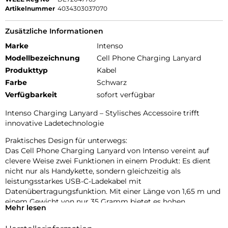
Artikelnummer
4034303037070
Zusätzliche Informationen
Marke
Intenso
Modellbezeichnung
Cell Phone Charging Lanyard
Produkttyp
Kabel
Farbe
Schwarz
Verfügbarkeit
sofort verfügbar
Intenso Charging Lanyard – Stylisches Accessoire trifft
innovative Ladetechnologie
Praktisches Design für unterwegs:
Das Cell Phone Charging Lanyard von Intenso vereint auf
clevere Weise zwei Funktionen in einem Produkt: Es dient
nicht nur als Handykette, sondern gleichzeitig als
leistungsstarkes USB-C-Ladekabel mit
Datenübertragungsfunktion. Mit einer Länge von 1,65 m und
einem Gewicht von nur 35 Gramm bietet es hohen
Mehr lesen
Tragekomfort und optimale Bewegungsfreiheit – ob beim
Stadtbummel, auf Reisen oder im Büroalltag. Dank der