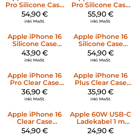
Pro Silicone Case
Pro Silicone Case
MagSafe Black
MagSafe Stone
54,90
€
55,90
€
Gray
inkl. MwSt.
inkl. MwSt.
Apple iPhone 16
Apple iPhone 16
Silicone Case
Silicone Case
MagSafe Plum
MagSafe Black
43,90
€
54,90
€
inkl. MwSt.
inkl. MwSt.
Apple iPhone 16
Apple iPhone 16
Pro Clear Case
Plus Clear Case
MagSafe
MagSafe
36,90
€
35,90
€
Transparent
Transparent
inkl. MwSt.
inkl. MwSt.
Apple iPhone 16
Apple 60W USB-C
Clear Case
Ladekabel 1 m
MagSafe
Weiß
54,90
€
24,90
€