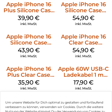
Apple iPhone 16
Apple iPhone 16
Plus Silicone Case
Silicone Case
MagSafe Plum
MagSafe Black
39,90
€
54,90
€
inkl. MwSt.
inkl. MwSt.
Apple iPhone 16
Apple iPhone 16
Silicone Case
Clear Case
MagSafe Plum
MagSafe
43,90
€
54,90
€
Transparent
inkl. MwSt.
inkl. MwSt.
Apple iPhone 16
Apple 60W USB-C
Plus Clear Case
Ladekabel 1 m
MagSafe
Weiß
35,90
€
17,90
€
Transparent
inkl. MwSt.
inkl. MwSt.
Um unsere Website für Dich optimal zu gestalten und fortlaufend
verbessern zu können, verwenden wir Cookies. Durch die weitere
Nutzung der Website stimmst Du der Verwendung von Cookies zu.