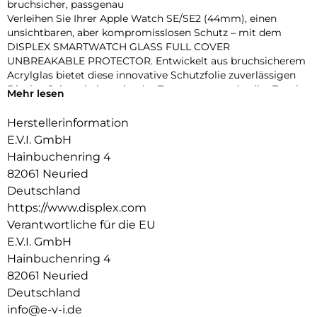
bruchsicher, passgenau
Verleihen Sie Ihrer Apple Watch SE/SE2 (44mm), einen
unsichtbaren, aber kompromisslosen Schutz – mit dem
DISPLEX SMARTWATCH GLASS FULL COVER
UNBREAKABLE PROTECTOR. Entwickelt aus bruchsicherem
Acrylglas bietet diese innovative Schutzfolie zuverlässigen
Display-Schutz bei maximaler Transparenz und voller Touch-
Mehr lesen
Funktionalität.
Dank des vollflächig haftenden Edge-to-Edge-Designs mit
Herstellerinformation
3D-Kontur deckt die Folie das Display präzise bis zum Rand
E.V.I. GmbH
ab – perfekt für sportliche Einsätze, den Alltag oder den
Hainbuchenring 4
stilbewussten Nutzer. Eine High-Tech-Anti-Fingerprint-
82061 Neuried
Beschichtung schützt vor störenden Flecken und sorgt für
dauerhaft brillante Optik.
Deutschland
Die beiliegende Eco-Montagehilfe aus recyceltem PET (rPET)
https://www.displex.com
macht die Anbringung zum Kinderspiel: einfach, sicher,
Verantwortliche für die EU
blasenfrei – ohne Werkzeug oder Klebstoffreste.
E.V.I. GmbH
Produktvorteile im Überblick:
Hainbuchenring 4
Unzerbrechliches, stoßdämpfendes Acrylglas
3D Edge-to-Edge Kontur für nahtlose Abdeckung
82061 Neuried
Ultradünn – volle Touch-, Wisch- und Buttonfunktion
Deutschland
High-Tech-Anti-Fingerprint-Beschichtung für klare Sicht
info@e-v-i.de
Nachhaltiger Eco-Applikator (rPET) für einfache Montage