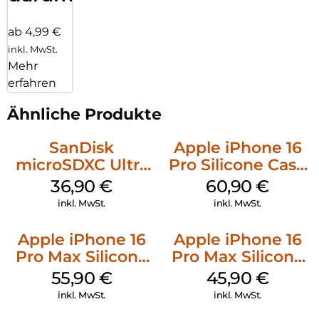
ab 4,99 €
inkl. MwSt.
Mehr
erfahren
Ähnliche Produkte
SanDisk
Apple iPhone 16
microSDXC Ultra
Pro Silicone Case
128 GB + Adapter
MagSafe Stone
36,90
€
60,90
€
Mobile
Gray
inkl. MwSt.
inkl. MwSt.
Apple iPhone 16
Apple iPhone 16
Pro Max Silicone
Pro Max Silicone
Case MagSafe
Case MagSafe
55,90
€
45,90
€
Stone Gray
Ultramarine
inkl. MwSt.
inkl. MwSt.