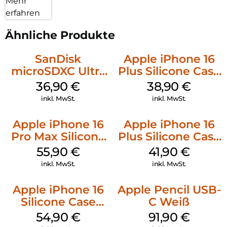
Mehr
erfahren
Ähnliche Produkte
SanDisk
Apple iPhone 16
microSDXC Ultra
Plus Silicone Case
128 GB + Adapter
MagSafe Denim
36,90
€
38,90
€
Mobile
inkl. MwSt.
inkl. MwSt.
Apple iPhone 16
Apple iPhone 16
Pro Max Silicone
Plus Silicone Case
Case MagSafe
MagSafe Stone
55,90
€
41,90
€
Stone Gray
Gray
inkl. MwSt.
inkl. MwSt.
Apple iPhone 16
Apple Pencil USB-
Silicone Case
C Weiß
MagSafe Black
54,90
€
91,90
€