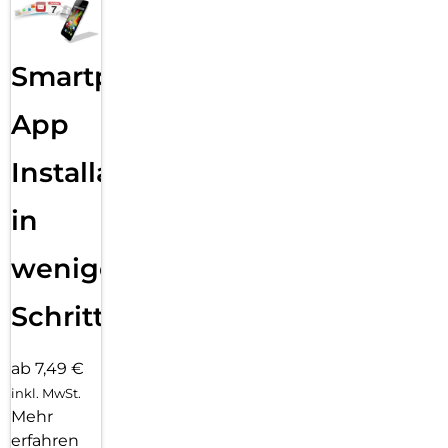
Glass schnell, einfach und exakt. Das Ergebnis: kein schiefes
Aufliegen des Screen Protectors auf dem Display, keine
verdeckten Öffnungen für Lautsprecher oder Mikrofone und
Smartphone
erst recht keine Blasen unter dem Schutzglas.
App
Installation
in
wenigen
Schritten
ab 7,49 €
inkl. MwSt.
Mehr
erfahren