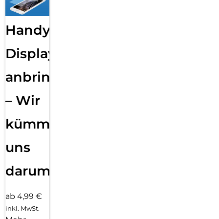
Handy
Displayfolie
anbringen
– Wir
kümmern
uns
darum!
ab 4,99 €
inkl. MwSt.