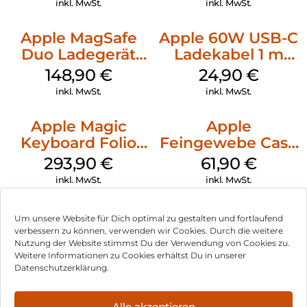
inkl. MwSt.
inkl. MwSt.
Apple MagSafe
Apple 60W USB-C
Duo Ladegerät
Ladekabel 1 m
Weiß
Weiß
148,90
€
24,90
€
inkl. MwSt.
inkl. MwSt.
Apple Magic
Apple
Keyboard Folio
Feingewebe Case
iPad 10.9″ (10.Gen.)
iPhone 15 Pro
293,90
€
61,90
€
Weiß
MagSafe Schwarz
inkl. MwSt.
inkl. MwSt.
Um unsere Website für Dich optimal zu gestalten und fortlaufend
verbessern zu können, verwenden wir Cookies. Durch die weitere
Nutzung der Website stimmst Du der Verwendung von Cookies zu.
Impressum
Weitere Informationen zu Cookies erhältst Du in unserer
Datenschutzerklärung.
AGB
Datenschutz
Alle akzeptieren