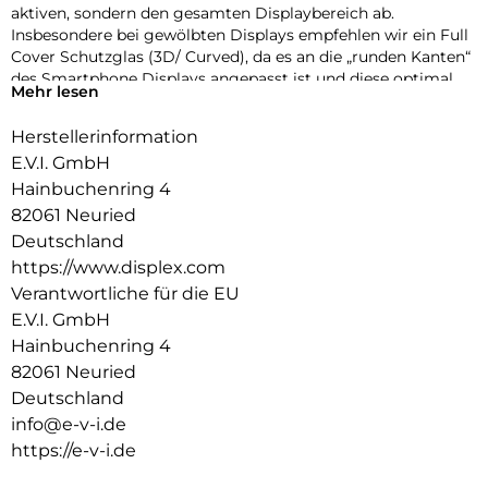
aktiven, sondern den gesamten Displaybereich ab.
Insbesondere bei gewölbten Displays empfehlen wir ein Full
Cover Schutzglas (3D/ Curved), da es an die „runden Kanten“
des Smartphone Displays angepasst ist und diese optimal
Mehr lesen
schützt. Das bedeutet maximalen Schutz, optimale
Displaynutzung, ohne störende Kanten.
Herstellerinformation
Glas- und Kantenhärte
E.V.I. GmbH
Das Displex Panzerglas hat einen Härtegrad von 10H und ist
Hainbuchenring 4
damit nicht nur kratz-, bruch-, und stoßfester als
82061 Neuried
vergleichbare Markenprodukte, sondern übertrifft sogar
Deutschland
hochwertiges Saphirglas (9H), das bei Luxusuhren eingesetzt
https://www.displex.com
wird. Die Kanten, die bruch- und stoßanfälligste Zone des
Smartphones und Schutzglases, sind spezialgehärtet, durch
Verantwortliche für die EU
eine mehrfache Polierung abgerundet und mit einer Schock-
E.V.I. GmbH
absorbierenden Kante (bei Full Cover Schutzgläsern)
Hainbuchenring 4
veredelt. Durch dieses aufwendige Produktionsverfahren
82061 Neuried
wird das Schutzglas extrem widerstandsfähig gegen
Deutschland
Schläge, Stöße und Bruch und ist zugleich besonders
angenehm bei der Nutzung.
info@e-v-i.de
https://e-v-i.de
Hüllenfreundlich
Unser Displex Schutzglas wird bis auf 5/100 mm genau auf