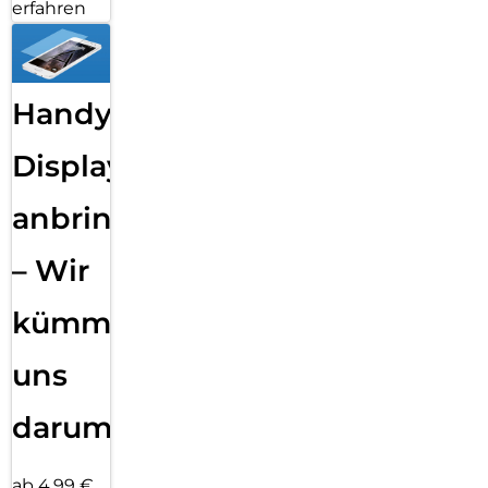
erfahren
Handy
Displayfolie
anbringen
– Wir
kümmern
uns
darum!
ab 4,99 €