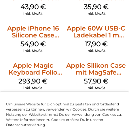
MagSafe Plum
MagSafe
43,90
€
35,90
€
Transparent
inkl. MwSt.
inkl. MwSt.
Apple iPhone 16
Apple 60W USB-C
Silicone Case
Ladekabel 1 m
MagSafe Black
Weiß
54,90
€
17,90
€
inkl. MwSt.
inkl. MwSt.
Apple Magic
Apple Silikon Case
Keyboard Folio
mit MagSafe
iPad 10.9″ (10.Gen.)
iPhone 14 Pro
293,90
€
57,90
€
Weiß
(PRODUCT)RED
inkl. MwSt.
inkl. MwSt.
Um unsere Website für Dich optimal zu gestalten und fortlaufend
verbessern zu können, verwenden wir Cookies. Durch die weitere
Nutzung der Website stimmst Du der Verwendung von Cookies zu.
Impressum
Weitere Informationen zu Cookies erhältst Du in unserer
Datenschutzerklärung.