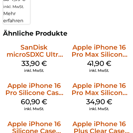
inkl. MwSt.
Mehr
erfahren
Ähnliche Produkte
SanDisk
Apple iPhone 16
microSDXC Ultra
Pro Max Silicone
128 GB + Adapter
Case MagSafe
33,90
€
41,90
€
Mobile
Ultramarine
inkl. MwSt.
inkl. MwSt.
Apple iPhone 16
Apple iPhone 16
Pro Silicone Case
Pro Max Silicone
MagSafe Stone
Case MagSafe
60,90
€
34,90
€
Gray
Denim
inkl. MwSt.
inkl. MwSt.
Apple iPhone 16
Apple iPhone 16
Silicone Case
Plus Clear Case