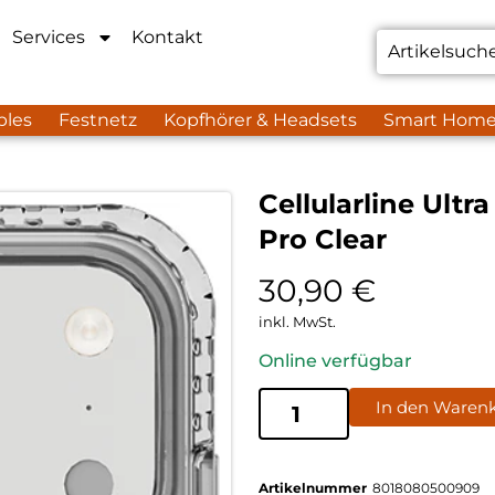
Services
Kontakt
bles
Festnetz
Kopfhörer & Headsets
Smart Hom
Cellularline Ult
Pro Clear
30,90
€
inkl. MwSt.
Online verfügbar
In den Waren
Artikelnummer
8018080500909