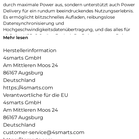
durch maximale Power aus, sondern unterstützt auch Power
Delivery für ein rundum beeindruckendes Nutzungserlebnis.
Es ermöglicht blitzschnelles Aufladen, reibungslose
Datensynchronisierung und
Hochgeschwindigkeitsdatenübertragung, und das alles für
all Deine USB-C Geräte. Egal, ob Du Deinen Laptop, Dein
Mehr lesen
Tablet oder Dein Smartphone aufladen möchtest – dieses
Kabel liefert die optimale Power und Leistung und selbst
Herstellerinformation
Geräte mit hohem Strombedarf sind kein Problem. Dieses
4smarts GmbH
Kabel ist mit seinen USB 3.1 Steckern die zukunftssichere
Am Mittleren Moos 24
Lösung für Deine Anforderungen. Es zeichnet sich nicht nur
86167 Augsburg
durch seine beeindruckende Leistung aus, sondern setzt
auch auf fortschrittliche Energieeffizienz dank des
Deutschland
innovativen E-Mark-Chips. Dieser hochmoderne Chip
https://4smarts.com
minimiert Energieverluste und stellt sicher, dass die volle
Verantwortliche für die EU
Leistung effizient und umweltfreundlich an Dein Gerät
4smarts GmbH
geliefert wird. Dies bedeutet nicht nur schnellere Ladezeiten,
Am Mittleren Moos 24
sondern auch einen bewussteren Umgang mit Energie und
einen geringeren CO2-Fußabdruck. Unser Kabel ermöglicht
86167 Augsburg
es Dir, Zeit und Ressourcen zu sparen, während Du
Deutschland
gleichzeitig die Umwelt schützt.
customer-service@4smarts.com