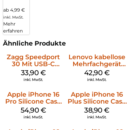
ab 4,99 €
inkl. MwSt.
Mehr
erfahren
Ähnliche Produkte
Zagg Speedport
Lenovo kabellose
30 Mit USB-C
Mehrfachgerät
Kabel Weiß
Luna Grey
33,90
€
42,90
€
inkl. MwSt.
inkl. MwSt.
Apple iPhone 16
Apple iPhone 16
Pro Silicone Case
Plus Silicone Case
MagSafe Black
MagSafe Denim
54,90
€
38,90
€
inkl. MwSt.
inkl. MwSt.