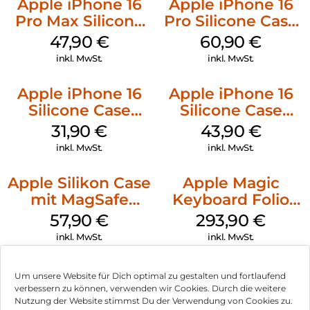
Apple iPhone 16
Apple iPhone 16
Pro Max Silicone
Pro Silicone Case
Case MagSafe
MagSafe Stone
47,90
€
60,90
€
Black
Gray
inkl. MwSt.
inkl. MwSt.
Apple iPhone 16
Apple iPhone 16
Silicone Case
Silicone Case
MagSafe Fuchsia
MagSafe Plum
31,90
€
43,90
€
inkl. MwSt.
inkl. MwSt.
Apple Silikon Case
Apple Magic
mit MagSafe
Keyboard Folio
iPhone 14 Pro
iPad 10.9″ (10.Gen.)
57,90
€
293,90
€
(PRODUCT)RED
Weiß
inkl. MwSt.
inkl. MwSt.
Um unsere Website für Dich optimal zu gestalten und fortlaufend
verbessern zu können, verwenden wir Cookies. Durch die weitere
Nutzung der Website stimmst Du der Verwendung von Cookies zu.