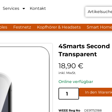
Services
Kontakt
bles
Festnetz
Kopfhörer & Headsets
Smart Hom
4Smarts Second 
Transparent
18,90
€
inkl. MwSt.
Online verfügbar
In den Waren
WEEE Reg No
DE91753188