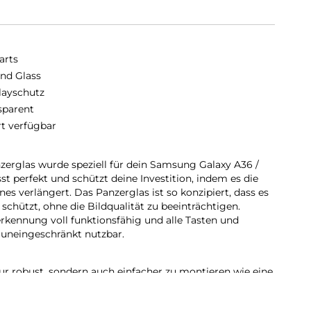
arts
nd Glass
layschutz
sparent
rt verfügbar
erglas wurde speziell für dein Samsung Galaxy A36 /
st perfekt und schützt deine Investition, indem es die
s verlängert. Das Panzerglas ist so konzipiert, dass es
chützt, ohne die Bildqualität zu beeinträchtigen.
rkennung voll funktionsfähig und alle Tasten und
 uneingeschränkt nutzbar.
nur robust, sondern auch einfacher zu montieren wie eine
erten Reinigungsset lässt sich das Schutzglas staubfrei
t, das Glas auszutauschen, ist das genauso einfach. Mit