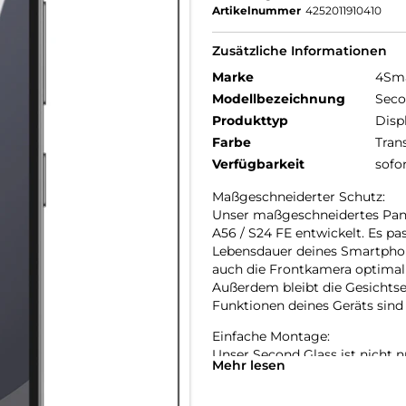
Artikelnummer
4252011910410
Zusätzliche Informationen
Marke
4Sm
Modellbezeichnung
Seco
Produkttyp
Disp
Farbe
Tran
Verfügbarkeit
sofo
Maßgeschneiderter Schutz:
Unser maßgeschneidertes Panz
A56 / S24 FE entwickelt. Es pas
Lebensdauer deines Smartphone
auch die Frontkamera optimal s
Außerdem bleibt die Gesichtse
Funktionen deines Geräts sind
Einfache Montage:
Unser Second Glass ist nicht 
Mehr lesen
Panzerfolie. Mit dem mitgelief
anbringen. Und wenn es Zeit is