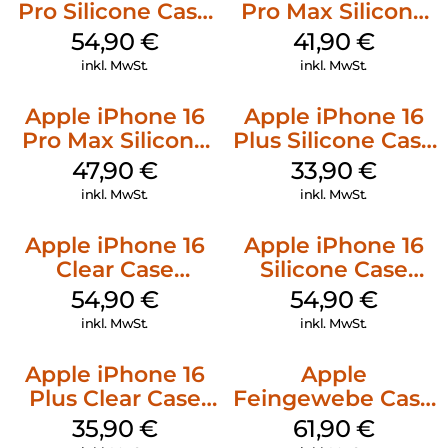
Pro Silicone Case
Pro Max Silicone
MagSafe Black
Case MagSafe
54,90
€
41,90
€
Ultramarine
inkl. MwSt.
inkl. MwSt.
Apple iPhone 16
Apple iPhone 16
Pro Max Silicone
Plus Silicone Case
Case MagSafe
MagSafe Lake
47,90
€
33,90
€
Black
Green
inkl. MwSt.
inkl. MwSt.
Apple iPhone 16
Apple iPhone 16
Clear Case
Silicone Case
MagSafe
MagSafe Black
54,90
€
54,90
€
Transparent
inkl. MwSt.
inkl. MwSt.
Apple iPhone 16
Apple
Plus Clear Case
Feingewebe Case
MagSafe
iPhone 15 Pro
35,90
€
61,90
€
Transparent
MagSafe Schwarz