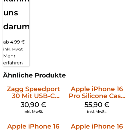
uns
darum!
ab 4,99 €
inkl. MwSt.
Mehr
erfahren
Ähnliche Produkte
Zagg Speedport
Apple iPhone 16
30 Mit USB-C
Pro Silicone Case
Kabel Weiß
MagSafe Stone
30,90
€
55,90
€
Gray
inkl. MwSt.
inkl. MwSt.
Apple iPhone 16
Apple iPhone 16