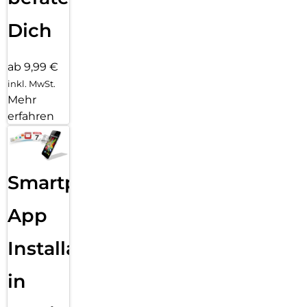
Dieses Update bietet dir die gleiche zuverlässige Leistung
und Schnellladetechnologie, die du von 4smarts gewohnt
Dich
bist. Ein perfekter Zeitpunkt, um in ein qualitativ
hochwertiges Ladegerät zu investieren, das sowohl deinen
Anforderungen als auch deinem Budget gerecht wird.
ab 9,99 €
inkl. MwSt.
Mehr
erfahren
Smartphone
App
Installation
in