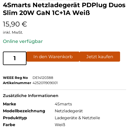
4Smarts Netzladegerät PDPlug Duos
Slim 20W GaN 1C+1A Weiß
15,90
€
inkl. MwSt.
Online verfügbar
In den Warenkorb
Jetzt kaufen
WEEE Reg No
DE14120388
Artikelnummer
4252011909001
Zusätzliche Informationen
Marke
4Smarts
Modellbezeichnung
Netzladegerät
Produkttyp
Ladegeräte & Netzteile
Farbe
Weiß