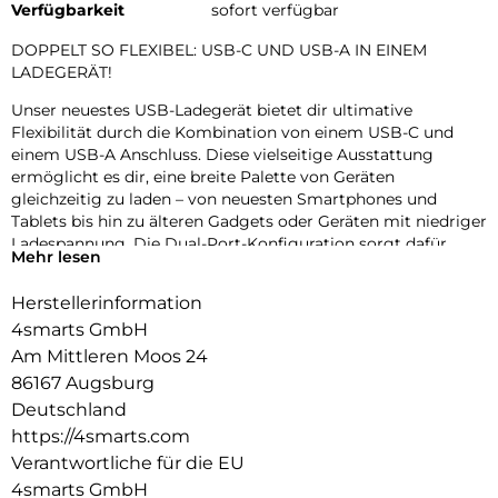
Verfügbarkeit
sofort verfügbar
DOPPELT SO FLEXIBEL: USB-C UND USB-A IN EINEM
LADEGERÄT!
Unser neuestes USB-Ladegerät bietet dir ultimative
Flexibilität durch die Kombination von einem USB-C und
einem USB-A Anschluss. Diese vielseitige Ausstattung
ermöglicht es dir, eine breite Palette von Geräten
gleichzeitig zu laden – von neuesten Smartphones und
Tablets bis hin zu älteren Gadgets oder Geräten mit niedriger
Ladespannung. Die Dual-Port-Konfiguration sorgt dafür,
Mehr lesen
dass du nie wieder zwischen Geräten wählen oder zusätzliche
Adapter suchen musst. Perfekt für den modernen
Herstellerinformation
Techniknutzer, der Wert auf Komfort und Effizienz legt.
4smarts GmbH
Steigere deine Produktivität und halte deine Geräte stets
einsatzbereit, ohne Kompromisse bei der Ladeleistung
Am Mittleren Moos 24
einzugehen.
86167 Augsburg
Deutschland
MODERNES DESIGN TRIFFT MODERNEN LIFESTYLE:
https://4smarts.com
Das ultradünne USB-Ladegerät mit seinem eleganten,
flachen Design passt perfekt in jede Tasche oder jeden
Verantwortliche für die EU
Rucksack und ist somit ideal für unterwegs. Trotz seiner
4smarts GmbH