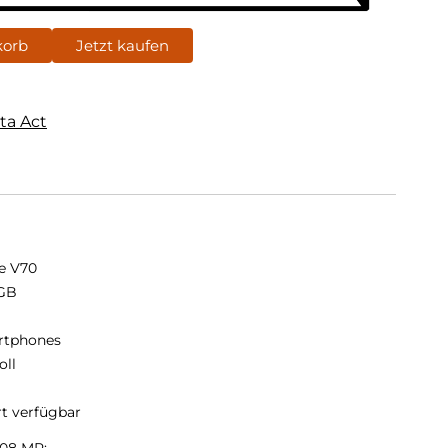
korb
Jetzt kaufen
ta Act
e V70
GB
B
rtphones
oll
rt verfügbar
108 MP: