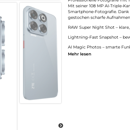
Mit seiner 108 MP AI-Triple-K
Smartphone-Fotografie. Dank gr
gestochen scharfe Aufnahmen 
RAW Super Night Shot – klare,
Lightning-Fast Snapshot – bew
AI Magic Photos – smarte Funk
oder Magic Lens (OCR) bringen
Mehr lesen
16 MP Frontkamera – für natürl
Großes, helles Display:
Das 6,7 Zoll HD+ Display mit 9
immersives Erlebnis.
120 Hz Bildwiederholrate – flü
800 Nits Helligkeit – auch bei
Edles Design in stilvollen Farb
Das ZTE Blade V70 kombiniert 
Mit nur 8,2 mm Gehäusedicke 