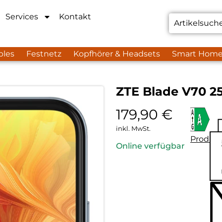
Services
Kontakt
bles
Festnetz
Kopfhörer & Headsets
Smart Hom
ZTE Blade V70 25
179,90
€
inkl. MwSt.
Produkt
Online verfügbar