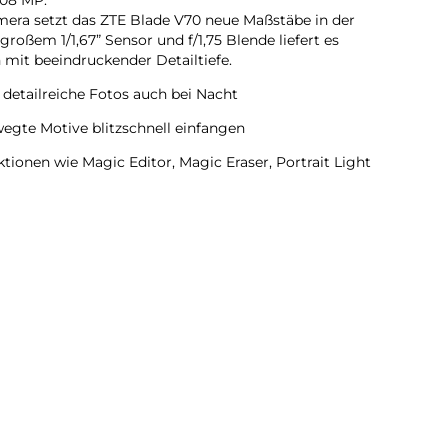
amera setzt das ZTE Blade V70 neue Maßstäbe in der
oßem 1/1,67” Sensor und f/1,75 Blende liefert es
mit beeindruckender Detailtiefe.
 detailreiche Fotos auch bei Nacht
egte Motive blitzschnell einfangen
tionen wie Magic Editor, Magic Eraser, Portrait Light
 Kreativität und Ordnung in deine Fotogalerie
iche, ausdrucksstarke Selfies
1 % Screen-to-Body Ratio sorgt für ein fast randloses,
ssiges Scrollen & Gaming
 direkter Sonneneinstrahlung klar ablesbar
en:
Sky-Mirror-Glas mit der eleganten Farbe: Stardust Gray
liegt es schlank und angenehm in der Hand – robust und