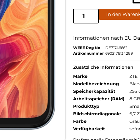
In den Waren
Informationen nach EU Da
WEEE Reg No
DE71746662
Artikelnummer
6902176134289
Zusätzliche Informationen
Marke
ZTE
Modellbezeichnung
Blad
Speicherkapazität
256 
Arbeitsspeicher (RAM)
8 G
Produkttyp
Sma
Bildschirmdiagonale
6,7 Z
Farbe
Grau
Verfügbarkeit
sofo
Professionelle Fotografie mit 