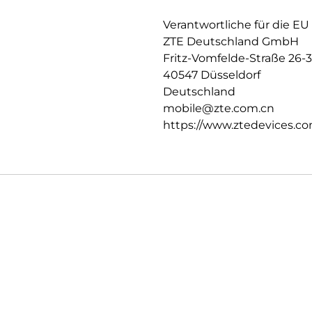
NFC (optional) – für kontaktlo
Verantwortliche für die EU
Ein Smartphone, das Design, 
ZTE Deutschland GmbH
108 MP Triple-Kamera, dem hel
Blade V70 die perfekte Wahl fü
Fritz-Vomfelde-Straße 26-
legen.
40547 Düsseldorf
Deutschland
mobile@zte.com.cn
https://www.ztedevices.co