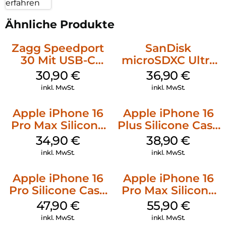
erfahren
Ähnliche Produkte
Zagg Speedport
SanDisk
30 Mit USB-C
microSDXC Ultra
Kabel Weiß
128 GB + Adapter
30,90
€
36,90
€
Mobile
inkl. MwSt.
inkl. MwSt.
Apple iPhone 16
Apple iPhone 16
Pro Max Silicone
Plus Silicone Case
Case MagSafe
MagSafe Denim
34,90
€
38,90
€
Denim
inkl. MwSt.
inkl. MwSt.
Apple iPhone 16
Apple iPhone 16
Pro Silicone Case
Pro Max Silicone
MagSafe Denim
Case MagSafe
47,90
€
55,90
€
Stone Gray
inkl. MwSt.
inkl. MwSt.