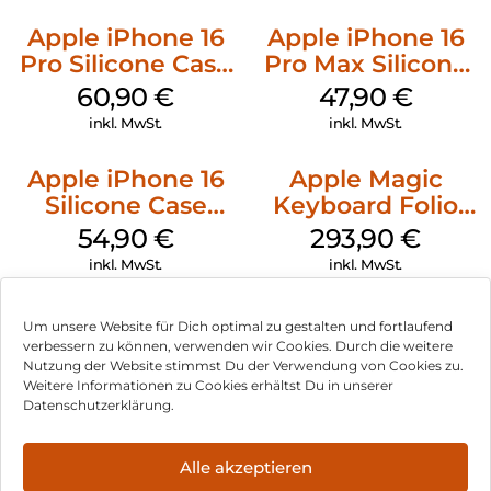
Apple iPhone 16
Apple iPhone 16
Pro Silicone Case
Pro Max Silicone
MagSafe Stone
Case MagSafe
60,90
€
47,90
€
Gray
Black
inkl. MwSt.
inkl. MwSt.
Apple iPhone 16
Apple Magic
Silicone Case
Keyboard Folio
MagSafe Lake
iPad 10.9″ (10.Gen.)
54,90
€
293,90
€
Green
Weiß
inkl. MwSt.
inkl. MwSt.
Um unsere Website für Dich optimal zu gestalten und fortlaufend
verbessern zu können, verwenden wir Cookies. Durch die weitere
Nutzung der Website stimmst Du der Verwendung von Cookies zu.
Impressum
Weitere Informationen zu Cookies erhältst Du in unserer
Datenschutzerklärung.
AGB
Datenschutz
Alle akzeptieren