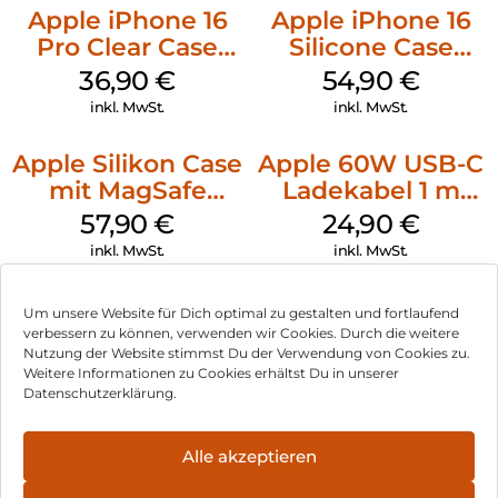
Apple iPhone 16
Apple iPhone 16
Pro Clear Case
Silicone Case
MagSafe
MagSafe Black
36,90
€
54,90
€
Transparent
inkl. MwSt.
inkl. MwSt.
Apple Silikon Case
Apple 60W USB-C
mit MagSafe
Ladekabel 1 m
iPhone 14 Pro
Weiß
57,90
€
24,90
€
(PRODUCT)RED
inkl. MwSt.
inkl. MwSt.
Um unsere Website für Dich optimal zu gestalten und fortlaufend
verbessern zu können, verwenden wir Cookies. Durch die weitere
Nutzung der Website stimmst Du der Verwendung von Cookies zu.
Impressum
Weitere Informationen zu Cookies erhältst Du in unserer
Datenschutzerklärung.
AGB
Datenschutz
Alle akzeptieren
Vertrag widerrufen