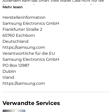
Außerdem kann das Smart View Wallet Case nicht nur die
Rückseite deines Smartphones, sondern auch das Display
Mehr lesen
vor Kratzern und bei Stürzen schützen.
Herstellerinformation
Samsung Electronics GmbH
Frankfurter Straße 2
65760 Eschborn
Deutschland
https://samsung.com
Verantwortliche für die EU
Samsung Electronics GmbH
PO Box 12987
Dublin
Irland
https://samsung.com
Verwandte Services