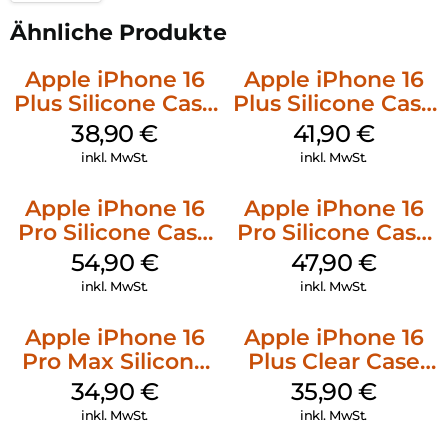
Ähnliche Produkte
Apple iPhone 16
Apple iPhone 16
Plus Silicone Case
Plus Silicone Case
MagSafe Denim
MagSafe Stone
38,90
€
41,90
€
Gray
inkl. MwSt.
inkl. MwSt.
Apple iPhone 16
Apple iPhone 16
Pro Silicone Case
Pro Silicone Case
MagSafe Black
MagSafe Denim
54,90
€
47,90
€
inkl. MwSt.
inkl. MwSt.
Apple iPhone 16
Apple iPhone 16
Pro Max Silicone
Plus Clear Case
Case MagSafe
MagSafe
34,90
€
35,90
€
Denim
Transparent
inkl. MwSt.
inkl. MwSt.