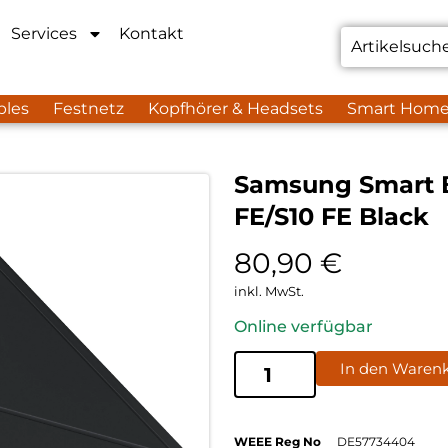
Services
Kontakt
bles
Festnetz
Kopfhörer & Headsets
Smart Hom
Samsung Smart B
FE/S10 FE Black
80,90
€
inkl. MwSt.
Online verfügbar
In den Waren
WEEE Reg No
DE57734404