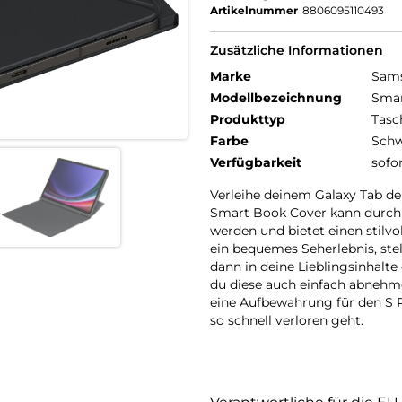
Artikelnummer
8806095110493
Zusätzliche Informationen
Marke
Sam
Modellbezeichnung
Smar
Produkttyp
Tasc
Farbe
Schw
Verfügbarkeit
sofo
Verleihe deinem Galaxy Tab den
Smart Book Cover kann durch 
werden und bietet einen stilv
ein bequemes Seherlebnis, ste
dann in deine Lieblingsinhalte
du diese auch einfach abnehm
eine Aufbewahrung für den S P
so schnell verloren geht.