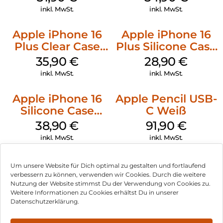
Transparent
inkl. MwSt.
inkl. MwSt.
Apple iPhone 16
Apple iPhone 16
Plus Clear Case
Plus Silicone Case
MagSafe
MagSafe Black
35,90
€
28,90
€
Transparent
inkl. MwSt.
inkl. MwSt.
Apple iPhone 16
Apple Pencil USB-
Silicone Case
C Weiß
MagSafe
38,90
€
91,90
€
Ultramarine
inkl. MwSt.
inkl. MwSt.
Um unsere Website für Dich optimal zu gestalten und fortlaufend
verbessern zu können, verwenden wir Cookies. Durch die weitere
Nutzung der Website stimmst Du der Verwendung von Cookies zu.
Impressum
Weitere Informationen zu Cookies erhältst Du in unserer
Datenschutzerklärung.
AGB