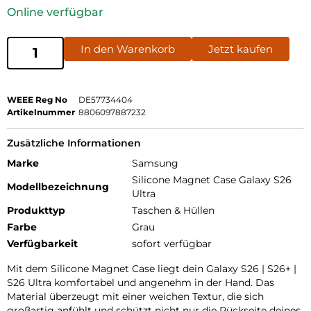
Online verfügbar
In den Warenkorb
Jetzt kaufen
WEEE Reg No
DE57734404
Artikelnummer
8806097887232
Zusätzliche Informationen
Marke
Samsung
Silicone Magnet Case Galaxy S26
Modellbezeichnung
Ultra
Produkttyp
Taschen & Hüllen
Farbe
Grau
Verfügbarkeit
sofort verfügbar
Mit dem Silicone Magnet Case liegt dein Galaxy S26 | S26+ |
S26 Ultra komfortabel und angenehm in der Hand. Das
Material überzeugt mit einer weichen Textur, die sich
großartig anfühlt und schützt nicht nur die Rückseite deines