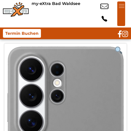
my-eXtra Bad Waldsee
Termin Buchen