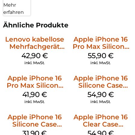
Mehr
erfahren
Ähnliche Produkte
Lenovo kabellose
Apple iPhone 16
Mehrfachgerät
Pro Max Silicone
Luna Grey
Case MagSafe
42,90
€
55,90
€
Stone Gray
inkl. MwSt.
inkl. MwSt.
Apple iPhone 16
Apple iPhone 16
Pro Max Silicone
Silicone Case
Case MagSafe
MagSafe Lake
41,90
€
54,90
€
Ultramarine
Green
inkl. MwSt.
inkl. MwSt.
Apple iPhone 16
Apple iPhone 16
Silicone Case
Clear Case
MagSafe Fuchsia
MagSafe
31,90
€
54,90
€