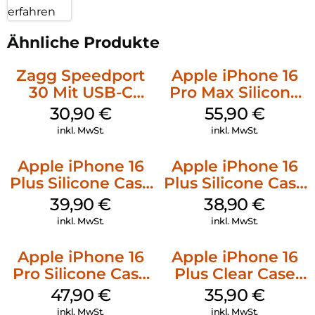
erfahren
Ähnliche Produkte
Zagg Speedport
Apple iPhone 16
30 Mit USB-C
Pro Max Silicone
Kabel Weiß
Case MagSafe
30,90
€
55,90
€
Stone Gray
inkl. MwSt.
inkl. MwSt.
Apple iPhone 16
Apple iPhone 16
Plus Silicone Case
Plus Silicone Case
MagSafe Plum
MagSafe Denim
39,90
€
38,90
€
inkl. MwSt.
inkl. MwSt.
Apple iPhone 16
Apple iPhone 16
Pro Silicone Case
Plus Clear Case
MagSafe Denim
MagSafe
47,90
€
35,90
€
Transparent
inkl. MwSt.
inkl. MwSt.