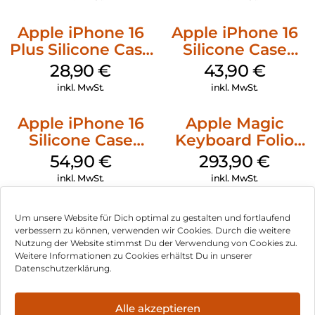
Apple iPhone 16
Apple iPhone 16
Plus Silicone Case
Silicone Case
MagSafe Black
MagSafe Plum
28,90
€
43,90
€
inkl. MwSt.
inkl. MwSt.
Apple iPhone 16
Apple Magic
Silicone Case
Keyboard Folio
MagSafe Black
iPad 10.9″ (10.Gen.)
54,90
€
293,90
€
Weiß
inkl. MwSt.
inkl. MwSt.
Um unsere Website für Dich optimal zu gestalten und fortlaufend
verbessern zu können, verwenden wir Cookies. Durch die weitere
Nutzung der Website stimmst Du der Verwendung von Cookies zu.
Impressum
Weitere Informationen zu Cookies erhältst Du in unserer
Datenschutzerklärung.
AGB
Datenschutz
Alle akzeptieren