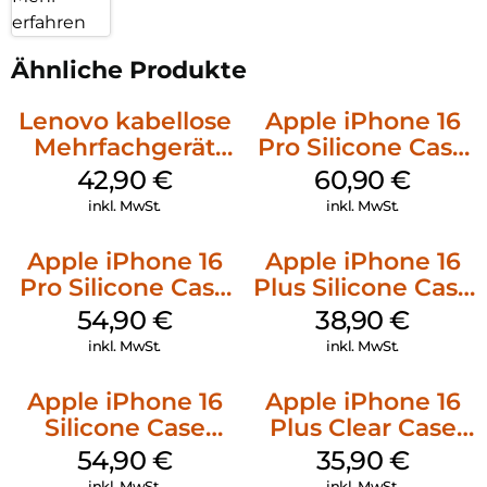
erfahren
Ähnliche Produkte
Lenovo kabellose
Apple iPhone 16
Mehrfachgerät
Pro Silicone Case
Luna Grey
MagSafe Stone
42,90
€
60,90
€
Gray
inkl. MwSt.
inkl. MwSt.
Apple iPhone 16
Apple iPhone 16
Pro Silicone Case
Plus Silicone Case
MagSafe Black
MagSafe Denim
54,90
€
38,90
€
inkl. MwSt.
inkl. MwSt.
Apple iPhone 16
Apple iPhone 16
Silicone Case
Plus Clear Case
MagSafe Lake
MagSafe
54,90
€
35,90
€
Green
Transparent
inkl. MwSt.
inkl. MwSt.