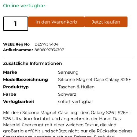
Online verfügbar
In den Warenkorb
Jetzt kaufen
WEEE Reg No
DE57734404
Artikelnummer
8806097934707
Zusätzliche Informationen
Marke
Samsung
Modellbezeichnung
Silicone Magnet Case Galaxy S26+
Produkttyp
Taschen & Hüllen
Farbe
Schwarz
Verfügbarkeit
sofort verfügbar
Mit dem Silicone Magnet Case liegt dein Galaxy S26 | S26+ |
S26 Ultra komfortabel und angenehm in der Hand. Das
Material überzeugt mit einer weichen Textur, die sich
großartig anfühlt und schützt nicht nur die Rückseite deines
Smartphones, sondern auch den Rahmen. Dank des