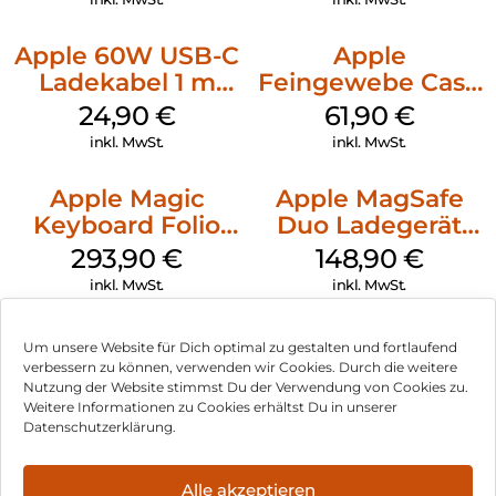
Apple 60W USB-C
Apple
Ladekabel 1 m
Feingewebe Case
Weiß
iPhone 15 Pro
24,90
€
61,90
€
MagSafe Schwarz
inkl. MwSt.
inkl. MwSt.
Apple Magic
Apple MagSafe
Keyboard Folio
Duo Ladegerät
iPad 10.9″ (10.Gen.)
Weiß
293,90
€
148,90
€
Weiß
inkl. MwSt.
inkl. MwSt.
Um unsere Website für Dich optimal zu gestalten und fortlaufend
verbessern zu können, verwenden wir Cookies. Durch die weitere
Nutzung der Website stimmst Du der Verwendung von Cookies zu.
Impressum
Weitere Informationen zu Cookies erhältst Du in unserer
Datenschutzerklärung.
AGB
Datenschutz
Alle akzeptieren