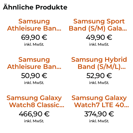
Ähnliche Produkte
Samsung
Samsung Sport
Athleisure Band
Band (S/M) Galaxy
(M/L) Galaxy
Watch8/Watch8
69,90
€
49,90
€
Watch8/Watch8
Classic White
inkl. MwSt.
inkl. MwSt.
Classic Graphite
Samsung
Samsung Hybrid
Athleisure Band
Band (S/M/L)
(M/L) Galaxy
Galaxy
50,90
€
52,90
€
Watch8/Watch8
Watch8/Watch8
inkl. MwSt.
inkl. MwSt.
Classic Green
Classic White
Samsung Galaxy
Samsung Galaxy
Watch8 Classic
Watch7 LTE 40
White
mm Cream
466,90
€
374,90
€
inkl. MwSt.
inkl. MwSt.