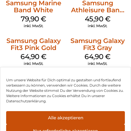
Samsung Marine
Samsung
Band White
Athleisure Band
S/M Galaxy
79,90
€
45,90
€
Watch7 Cream
inkl. MwSt.
inkl. MwSt.
Samsung Galaxy
Samsung Galaxy
Fit3 Pink Gold
Fit3 Gray
64,90
€
64,90
€
inkl. MwSt.
inkl. MwSt.
Um unsere Website für Dich optimal zu gestalten und fortlaufend
verbessern zu können, verwenden wir Cookies. Durch die weitere
Nutzung der Website stimmst Du der Verwendung von Cookies zu.
Impressum
Weitere Informationen zu Cookies erhältst Du in unserer
Datenschutzerklärung.
AGB
Datenschutz
Alle akzeptieren
Vertrag widerrufen
Nur erforderliche akzeptieren