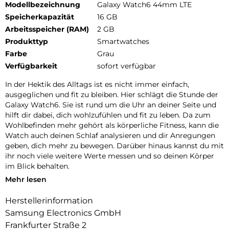
Modellbezeichnung
Galaxy Watch6 44mm LTE
Speicherkapazität
16 GB
Arbeitsspeicher (RAM)
2 GB
Produkttyp
Smartwatches
Farbe
Grau
Verfügbarkeit
sofort verfügbar
In der Hektik des Alltags ist es nicht immer einfach,
ausgeglichen und fit zu bleiben. Hier schlägt die Stunde der
Galaxy Watch6. Sie ist rund um die Uhr an deiner Seite und
hilft dir dabei, dich wohlzufühlen und fit zu leben. Da zum
Wohlbefinden mehr gehört als körperliche Fitness, kann die
Watch auch deinen Schlaf analysieren und dir Anregungen
geben, dich mehr zu bewegen. Darüber hinaus kannst du mit
ihr noch viele weitere Werte messen und so deinen Körper
im Blick behalten.
Mehr lesen
Auf dem bis zu 20 % größeren Display kannst du noch mehr
auf einmal erfassen. Der bis zu 30 % schlankere schwarze
Herstellerinformation
Rand schafft Platz für das bisher größte Display einer Galaxy
Samsung Electronics GmbH
Smartwatch und mehr Raum für deine
Lieblingsanwendungen und -watchfaces.
Frankfurter Straße 2