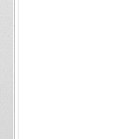
Ultra kann solche Muster anha
personalisierte Modi und Routi
Du fährst jeden Morgen um sie
S25 Ultra mit Galaxy AI bietet 
Navigation gestartet werden, 
SmartThings kannst du deine 
zuhause bist. Lass dir z.B. vo
den Saugroboter in Betrieb z
Smart kommunizieren – mit Li
Lass dich von deinem Galaxy S
unterstützen. Mit der Live Üb
Echtzeit übersetzen lassen. E
einen geschäftlichen Call in 
internationaler unterwegs bist
wichtige Telefonate nicht müh
deine Gespräche aufnehmen un
zurückgreifen kannst. Du kann
damit du auf einen Blick siehs
Anrufhistorie kannst du dann 
verblieben bist.
Wer Galaxy S25 Ultra sagt, m