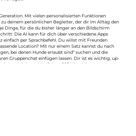
:
Generation. Mit vielen personalisierten Funktionen
 zu deinem persönlichen Begleiter, der dir im Alltag den
ge Dinge, für die du bisher länger an den Bildschirm
Schritt: Die AI kann für dich über verschiedene Apps
z einfach per Sprachbefehl. Du willst mit Freunden
assende Location? Mit nur einem Satz kannst du nach
ngen, bei denen Hunde erlaubt sind“ suchen und die
en Gruppenchat einfügen lassen. Dir ist es wichtig, up-
m kann sich jetzt dein Galaxy S25 Ultra kümmern. In
riefs versorgt es dich mit Tipps und Updates rund um
glichen Strecke zum Büro ist heute viel Verkehr? Schon
s du 10 Minuten früher
inen Schirm wirst du erinnert, wenn sich schlechtes
 nicht im Regen stehen gelassen – und auch im Dunkeln
imierung in Echtzeit machst du mit der hochauflösenden
ksvolle und klare Videoaufnahmen, die deine
So viel AI braucht Power. Mit dem Galaxy S25 Ultra kein
te for Galaxy-Prozessor ermöglicht nicht nur flüssige
beeindruckende Gaming-Sessions. Sei dir selbst mit
hre voraus und genieße den nächsten großen Sprung der