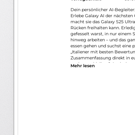
Dein persönlicher AI-Begleiter
Erlebe Galaxy AI der nächsten 
macht sie das Galaxy S25 Ultra
Rücken freihalten kann. Erledi
gefesselt warst, in nur einem 
hinweg arbeiten – und das gan
essen gehen und suchst eine p
„Italiener mit besten Bewertu
Zusammenfassung direkt in eur
to-date zu bleiben? Auch daru
Mehr lesen
Form von automatischen Now B
deine Routinen. Auf deiner tä
erhältst du die Mitteilung, das
losfahren solltest. Sogar an e
Wetter ankündigt. So wirst du
nicht: Dank AI-gestützter Opt
Kamera auch bei Nacht eindruc
Erinnerungen lebendig halten. 
Problem! Der Snapdragon 8 Eli
AI-Performance, sondern auch 
dem Galaxy S25 Ultra Lichtja