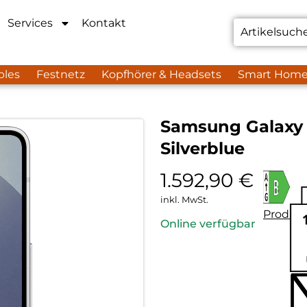
Services
Kontakt
bles
Festnetz
Kopfhörer & Headsets
Smart Hom
Samsung Galaxy S
Silverblue
1.592,90
€
inkl. MwSt.
Produkt
Online verfügbar