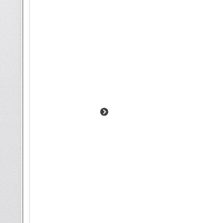
Galaxy AI.
Deine neue Informationszentra
Bleib auf dem Laufenden: mit 
Bar auf dem Sperrbildschirm z
Stoppuhr, Timer, Samsung Hea
dafür entsperren musst. So ka
deine zurückgelegte Trainings
Durch einfaches Antippen kann
vergrößern, um mehr Informatio
Einfach suchen per Text, Bild
Ob komplexe Suche oder spont
deinem Galaxy S25 Ultra jetzt n
Vorgängermodellen. Suche dir
auf deinem Smartphone. Und d
indem du Objekte oder Textpas
oder in einem Video ein, um me
alle Fotos aus Rom anzeigen. 
Arbeitsvertrages auf dem Sma
Dein Galaxy 25 Ultra kann die A
Bequem durch den Tag mit Mo
Vieles in unserem Alltag läu