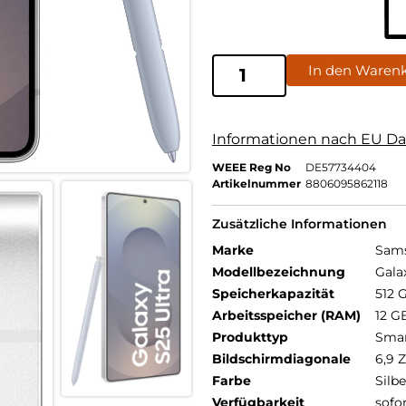
In den Waren
Informationen nach EU Da
WEEE Reg No
DE57734404
Artikelnummer
8806095862118
Zusätzliche Informationen
Marke
Sam
Modellbezeichnung
Gala
Speicherkapazität
512 
Arbeitsspeicher (RAM)
12 G
Produkttyp
Sma
Bildschirmdiagonale
6,9 Z
Farbe
Silbe
Verfügbarkeit
sofo