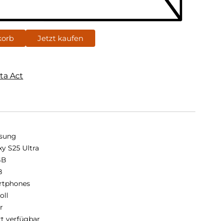
korb
Jetzt kaufen
ta Act
sung
xy S25 Ultra
GB
B
rtphones
oll
r
rt verfügbar