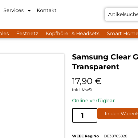
Services
Kontakt
bles
Festnetz
Kopfhörer & Headsets
Smart Hom
Samsung Clear G
Transparent
17,90
€
inkl. MwSt.
Online verfügbar
In den Waren
WEEE Reg No
DE38765828