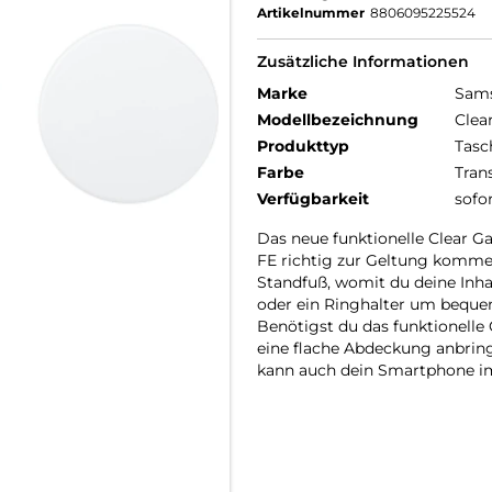
Artikelnummer
8806095225524
Zusätzliche Informationen
Marke
Sam
Modellbezeichnung
Clea
Produkttyp
Tasc
Farbe
Tran
Verfügbarkeit
sofo
Das neue funktionelle Clear Ga
FE richtig zur Geltung kommen,
Standfuß, womit du deine Inh
oder ein Ringhalter um beque
Benötigst du das funktionelle
eine flache Abdeckung anbringe
kann auch dein Smartphone im