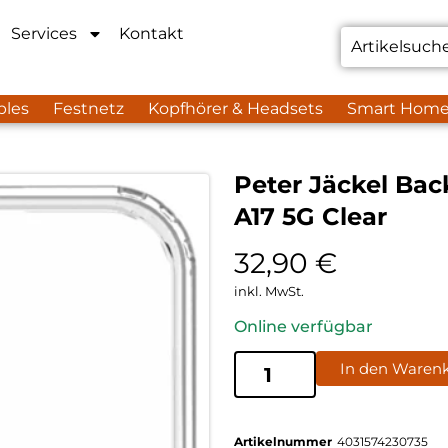
Services
Kontakt
bles
Festnetz
Kopfhörer & Headsets
Smart Hom
Peter Jäckel Bac
A17 5G Clear
32,90
€
inkl. MwSt.
Online verfügbar
In den Waren
Artikelnummer
4031574230735