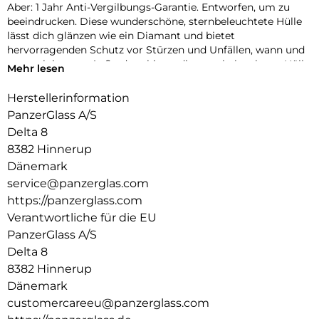
Aber: 1 Jahr Anti-Vergilbungs-Garantie. Entworfen, um zu
beeindrucken. Diese wunderschöne, sternbeleuchtete Hülle
lässt dich glänzen wie ein Diamant und bietet
hervorragenden Schutz vor Stürzen und Unfällen, wann und
wo auch immer. Außerdem bietet die sternbeleuchtete Hülle
Mehr lesen
einen besseren Schutz für die Kamera. Leuchte auf! DARE TO
CARE CARE ist eine verspielte, schützende internationale
Herstellerinformation
Tech- und Lifestyle-Marke, die aus den hochwertigsten
PanzerGlass A/S
Materialien hergestellt und von Mode-, Kunst- und
Delta 8
Musiktrends beeinflusst wird. Wir kümmern uns um
8382 Hinnerup
Menschen und die Welt, in der wir leben. Wir legen Wert auf
Nachhaltigkeit und Selbstdarstellung. Wir kümmern uns um
Dänemark
Technik und die Lebensdauer von Technik. Verwandle dein
service@panzerglas.com
Handy in ein stilvoll geschütztes Accessoire. Zeig der Welt,
https://panzerglass.com
dass du dich um sie sorgst.
Verantwortliche für die EU
PanzerGlass A/S
Delta 8
8382 Hinnerup
Dänemark
customercareeu@panzerglass.com