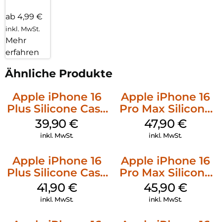
ab 4,99 €
inkl. MwSt.
Mehr
erfahren
Ähnliche Produkte
Apple iPhone 16
Apple iPhone 16
Plus Silicone Case
Pro Max Silicone
MagSafe Plum
Case MagSafe
39,90
€
47,90
€
Black
inkl. MwSt.
inkl. MwSt.
Apple iPhone 16
Apple iPhone 16
Plus Silicone Case
Pro Max Silicone
MagSafe Stone
Case MagSafe
41,90
€
45,90
€
Gray
Ultramarine
inkl. MwSt.
inkl. MwSt.