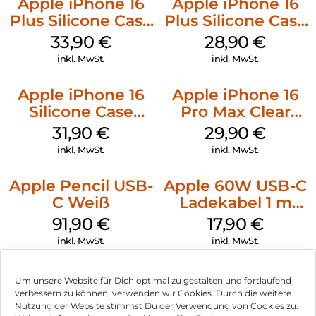
Apple iPhone 16
Apple iPhone 16
Plus Silicone Case
Plus Silicone Case
MagSafe Lake
MagSafe Black
33,90
€
28,90
€
Green
inkl. MwSt.
inkl. MwSt.
Apple iPhone 16
Apple iPhone 16
Silicone Case
Pro Max Clear
MagSafe Fuchsia
Case MagSafe
31,90
€
29,90
€
Transparent
inkl. MwSt.
inkl. MwSt.
Apple Pencil USB-
Apple 60W USB-C
C Weiß
Ladekabel 1 m
Weiß
91,90
€
17,90
€
inkl. MwSt.
inkl. MwSt.
Um unsere Website für Dich optimal zu gestalten und fortlaufend
verbessern zu können, verwenden wir Cookies. Durch die weitere
Nutzung der Website stimmst Du der Verwendung von Cookies zu.